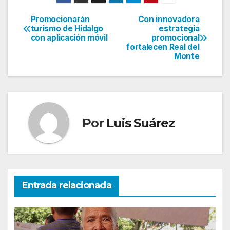
Promocionarán
Con innovadora
Navegación
turismo de Hidalgo
estrategia
con aplicación móvil
promocional
de
fortalecen Real del
Monte
entradas
Por
Luis Suárez
Entrada relacionada