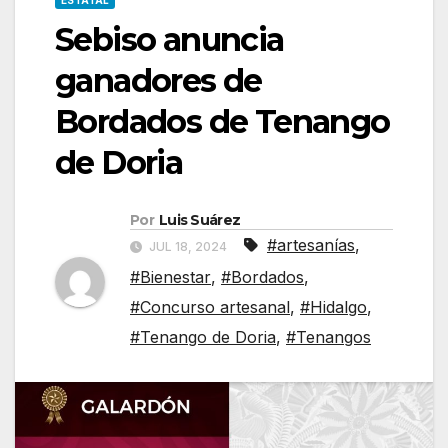
ESTATAL
Sebiso anuncia
ganadores de
Bordados de Tenango
de Doria
Por
Luis Suárez
#artesanías
,
JUL 18, 2024
#Bienestar
,
#Bordados
,
#Concurso artesanal
,
#Hidalgo
,
#Tenango de Doria
,
#Tenangos