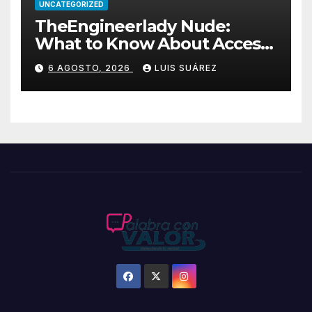
UNCATEGORIZED
TheEngineerlady Nude:
What to Know About Access,
Privacy & Features
6 AGOSTO, 2026
LUIS SUÁREZ