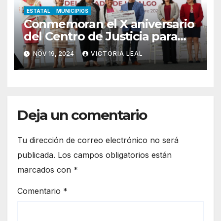
ESTATAL
MUNICIPIOS
Conmemoran el X aniversario
del Centro de Justicia para
Mujeres de Hidalgo
NOV 19, 2024
VICTORIA LEAL
Deja un comentario
Tu dirección de correo electrónico no será
publicada.
Los campos obligatorios están
marcados con
*
Comentario
*