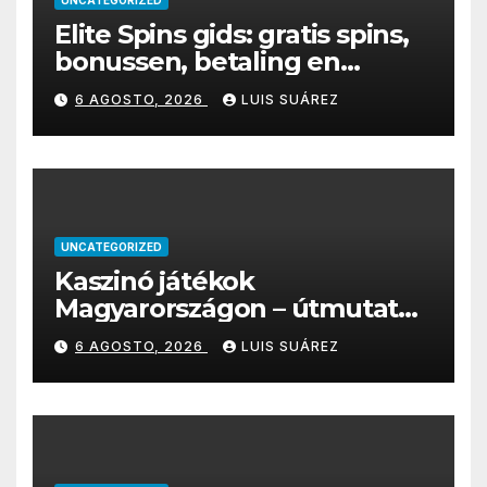
Elite Spins gids: gratis spins,
bonussen, betaling en
mobiel spelen
6 AGOSTO, 2026
LUIS SUÁREZ
UNCATEGORIZED
Kaszinó játékok
Magyarországon – útmutató
a legnépszerűbb online
6 AGOSTO, 2026
LUIS SUÁREZ
kaszinójátékokhoz