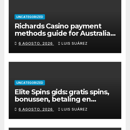
UNCATEGORIZED
Richards Casino payment
methods guide for Australian
players
6 AGOSTO, 2026
LUIS SUÁREZ
UNCATEGORIZED
Elite Spins gids: gratis spins,
bonussen, betaling en
mobiel spelen
6 AGOSTO, 2026
LUIS SUÁREZ