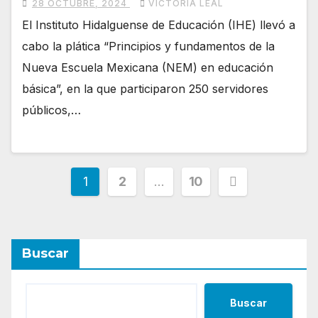
28 OCTUBRE, 2024
VICTORIA LEAL
El Instituto Hidalguense de Educación (IHE) llevó a
cabo la plática “Principios y fundamentos de la
Nueva Escuela Mexicana (NEM) en educación
básica”, en la que participaron 250 servidores
públicos,…
Posts
1
2
…
10
pagination
Buscar
Buscar