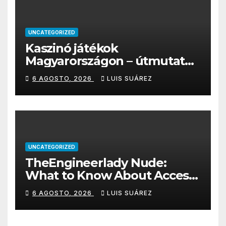
UNCATEGORIZED
Kaszinó játékok
Magyarországon – útmutató
a legnépszerűbb online
6 AGOSTO, 2026
LUIS SUÁREZ
kaszinójátékokhoz
UNCATEGORIZED
TheEngineerlady Nude:
What to Know About Access,
Privacy & Features
6 AGOSTO, 2026
LUIS SUÁREZ