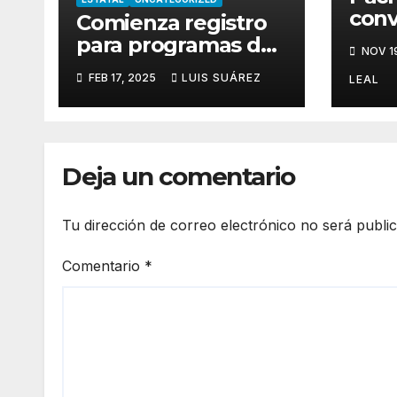
conv
Comienza registro
capi
para programas del
NOV 1
inte
Bienestar
FEB 17, 2025
LUIS SUÁREZ
sals
LEAL
Deja un comentario
Tu dirección de correo electrónico no será publi
Comentario
*