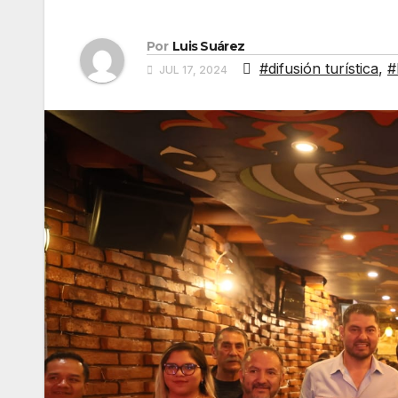
Por
Luis Suárez
#difusión turística
,
#
JUL 17, 2024