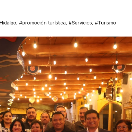
Hidalgo
,
#promoción turística
,
#Servicios
,
#Turismo