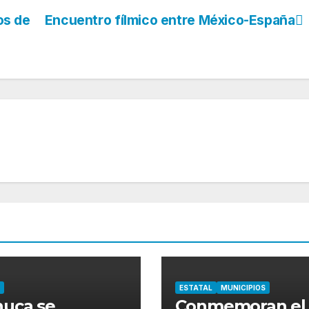
os de
Encuentro fílmico entre México-España
ESTATAL
MUNICIPIOS
uca se
Conmemoran el