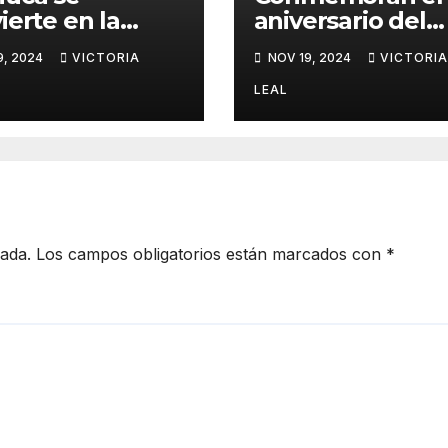
ierte en la
aniversario del
tal
Centro de Justic
9, 2024
VICTORIA
NOV 19, 2024
VICTORIA
rnacional de la
para Mujeres de
a
Hidalgo
LEAL
cada.
Los campos obligatorios están marcados con
*