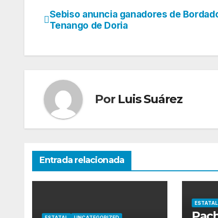
Sebiso anuncia ganadores de Bordad
Navegación
Tenango de Doria
de
entradas
Por
Luis Suárez
Entrada relacionada
ESTATAL
Pach
ESTATAL
UNCATEGORIZED