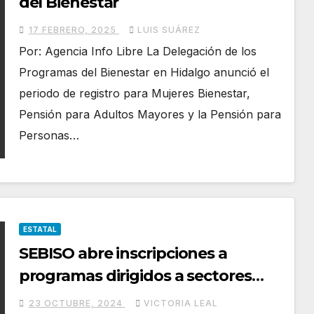
del Bienestar
17 FEBRERO, 2025
LUIS SUÁREZ
Por: Agencia Info Libre La Delegación de los
Programas del Bienestar en Hidalgo anunció el
periodo de registro para Mujeres Bienestar,
Pensión para Adultos Mayores y la Pensión para
Personas…
ESTATAL
SEBISO abre inscripciones a
programas dirigidos a sectores
prioritarios
23 OCTUBRE, 2024
VICTORIA LEAL