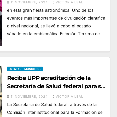
11 NOVIEMBRE, 2024
VICTORIA LEAL
en esta gran fiesta astronómica. Uno de los
eventos más importantes de divulgación científica
a nivel nacional, se llevó a cabo el pasado
sábado en la emblemática Estación Terrena de…
ESTATAL
MUNICIPIOS
Recibe UPP acreditación de la
Secretaría de Salud federal para su
Ingeniería Biomédica
11 NOVIEMBRE, 2024
VICTORIA LEAL
La Secretaría de Salud federal, a través de la
Comisión Interinstitucional para la Formación de