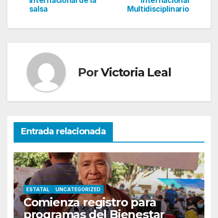
internacional de la
Internacional
de
salsa
Multidisciplinario
entradas
Por
Victoria Leal
Entrada relacionada
ESTATAL
UNCATEGORIZED
Comienza registro para
programas del Bienestar