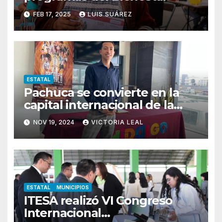
FEB 17, 2025
LUIS SUÁREZ
ESTATAL
Pachuca se convierte en la
capital internacional de la
salsa
NOV 19, 2024
VICTORIA LEAL
ESTATAL
MUNICIPIOS
ITESA realizó VI Congreso
Internacional