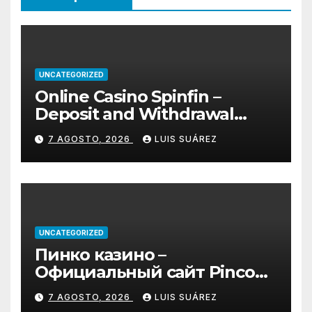
UNCATEGORIZED
Online Casino Spinfin –
Deposit and Withdrawal
Methods Explained
7 AGOSTO, 2026
LUIS SUÁREZ
UNCATEGORIZED
Пинко казино –
Официальный сайт Pinco
играть онлайн | Зеркало и
7 AGOSTO, 2026
LUIS SUÁREZ
вход