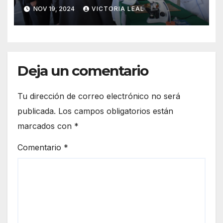
Multidisciplinario
NOV 19, 2024
VICTORIA LEAL
Deja un comentario
Tu dirección de correo electrónico no será
publicada.
Los campos obligatorios están
marcados con
*
Comentario
*