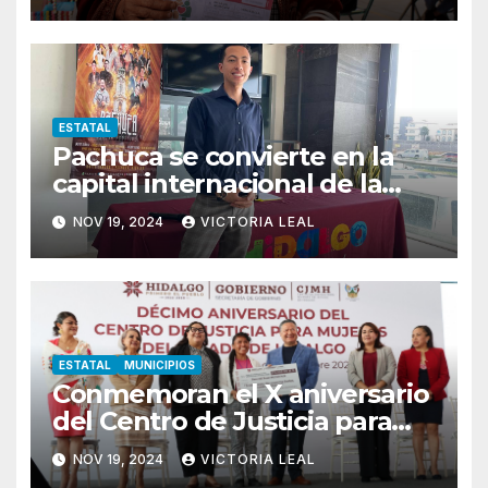
ESTATAL
Pachuca se convierte en la
capital internacional de la
salsa
NOV 19, 2024
VICTORIA LEAL
ESTATAL
MUNICIPIOS
Conmemoran el X aniversario
del Centro de Justicia para
Mujeres de Hidalgo
NOV 19, 2024
VICTORIA LEAL