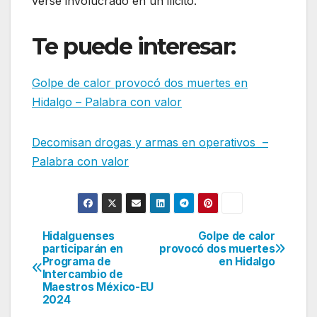
verse involucrado en un ilícito.
Te puede interesar:
Golpe de calor provocó dos muertes en
Hidalgo – Palabra con valor
Decomisan drogas y armas en operativos –
Palabra con valor
Hidalguenses
Golpe de calor
Navegación
participarán en
provocó dos muertes
Programa de
en Hidalgo
de
Intercambio de
Maestros México-EU
entradas
2024