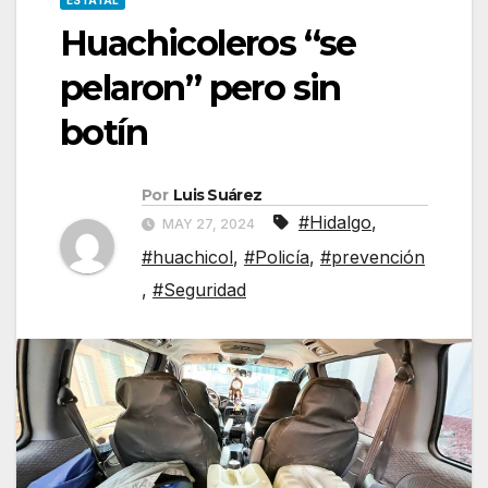
ESTATAL
Huachicoleros “se
pelaron” pero sin
botín
Por
Luis Suárez
#Hidalgo
,
MAY 27, 2024
#huachicol
,
#Policía
,
#prevención
,
#Seguridad