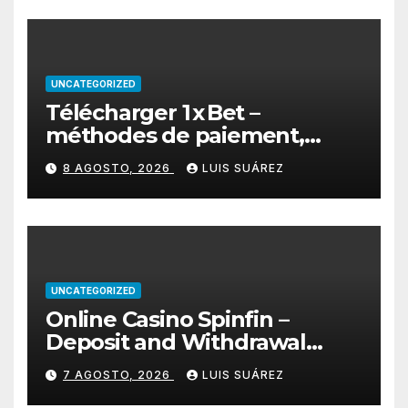
UNCATEGORIZED
Télécharger 1 x Bet –
méthodes de paiement,
retraits rapides et bonus de
8 AGOSTO, 2026
LUIS SUÁREZ
bienvenue
UNCATEGORIZED
Online Casino Spinfin –
Deposit and Withdrawal
Methods Explained
7 AGOSTO, 2026
LUIS SUÁREZ