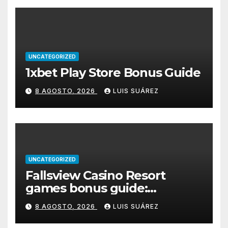
UNCATEGORIZED
1xbet Play Store Bonus Guide
8 AGOSTO, 2026
LUIS SUÁREZ
UNCATEGORIZED
Fallsview Casino Resort
games bonus guide:
welcome match, free spins &
8 AGOSTO, 2026
LUIS SUÁREZ
wagering requirements