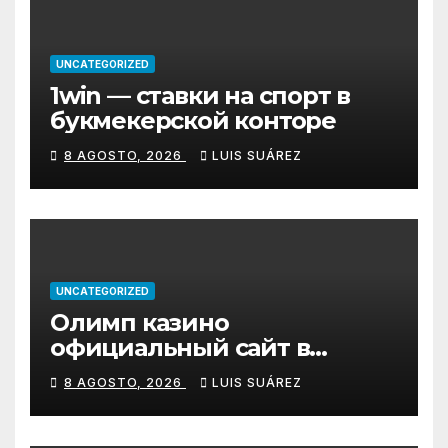
UNCATEGORIZED
1win — ставки на спорт в
букмекерской конторе
8 AGOSTO, 2026
LUIS SUÁREZ
UNCATEGORIZED
Олимп казино
официальный сайт в
Казахстане – Olimp Casino
8 AGOSTO, 2026
LUIS SUÁREZ