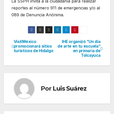
La SSPH invita a la ciudadanía para realizar
reportes al número 911 de emergencias y/o al
089 de Denuncia Anónima.
VisitMéxico
IHE organizó “Un día
Navegación
promocionará sitios
de arte en tu escuela”
turísticos de Hidalgo
en primaria de
de
Tolcayuca
entradas
Por
Luis Suárez