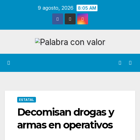
Saltar
9 agosto, 2026
8:05 AM
al
contenido
ESTATAL
Decomisan drogas y
armas en operativos