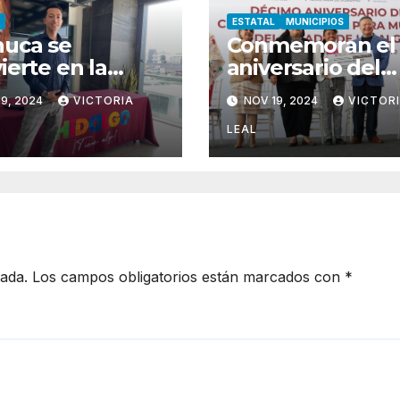
ESTATAL
MUNICIPIOS
uca se
Conmemoran el
ierte en la
aniversario del
tal
Centro de Justic
9, 2024
VICTORIA
NOV 19, 2024
VICTOR
rnacional de la
para Mujeres de
a
Hidalgo
LEAL
cada.
Los campos obligatorios están marcados con
*