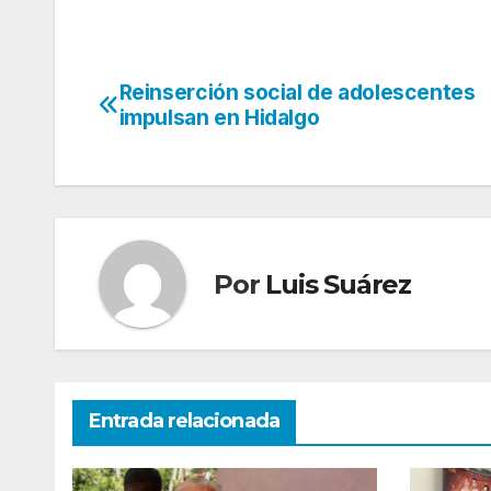
Reinserción social de adolescentes
Navegación
impulsan en Hidalgo
de
entradas
Por
Luis Suárez
Entrada relacionada