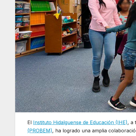
El
Instituto Hidalguense de Educación (IHE)
, a
(PROBEM)
, ha logrado una amplia colaboraci