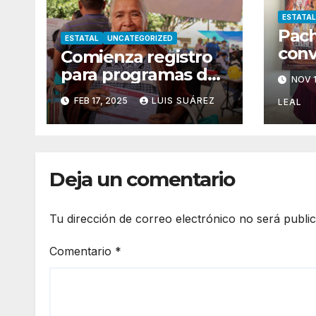
ESTATAL
Pach
ESTATAL
UNCATEGORIZED
conv
Comienza registro
capi
para programas del
NOV 1
inte
Bienestar
FEB 17, 2025
LUIS SUÁREZ
sals
LEAL
Deja un comentario
Tu dirección de correo electrónico no será publi
Comentario
*