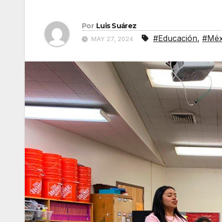
Por
Luis Suárez
#Educación
,
#Méx
MAY 27, 2024