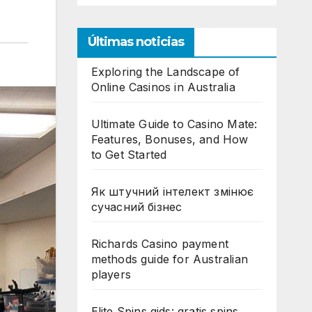
Últimas noticias
Exploring the Landscape of
Online Casinos in Australia
Ultimate Guide to Casino Mate:
Features, Bonuses, and How
to Get Started
Як штучний інтелект змінює
сучасний бізнес
Richards Casino payment
methods guide for Australian
players
Elite Spins gids: gratis spins,