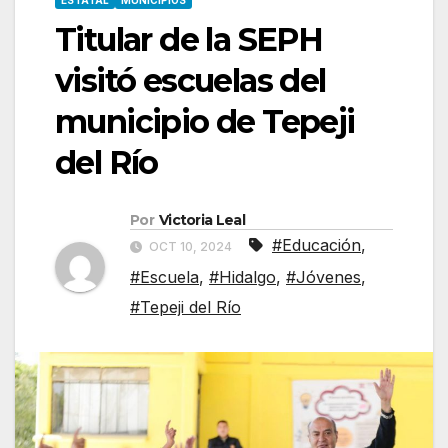
ESTATAL
MUNICIPIOS
Titular de la SEPH
visitó escuelas del
municipio de Tepeji
del Río
Por
Victoria Leal
#Educación
,
OCT 10, 2024
#Escuela
,
#Hidalgo
,
#Jóvenes
,
#Tepeji del Río