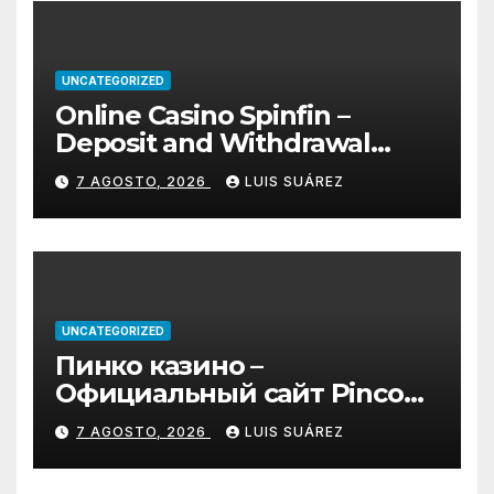
UNCATEGORIZED
Online Casino Spinfin –
Deposit and Withdrawal
Methods Explained
7 AGOSTO, 2026
LUIS SUÁREZ
UNCATEGORIZED
Пинко казино –
Официальный сайт Pinco
играть онлайн | Зеркало и
7 AGOSTO, 2026
LUIS SUÁREZ
вход