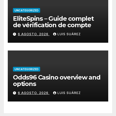
UNCATEGORIZED
EliteSpins – Guide complet
de vérification de compte
6 AGOSTO, 2026
LUIS SUÁREZ
UNCATEGORIZED
Odds96 Casino overview and
options
6 AGOSTO, 2026
LUIS SUÁREZ