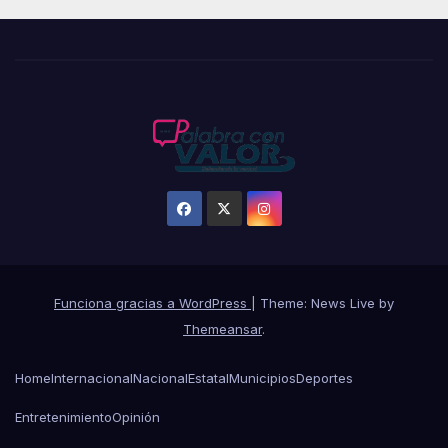
Funciona gracias a WordPress
|
Theme: News Live by
Themeansar
.
Home
Internacional
Nacional
Estatal
Municipios
Deportes
Entretenimiento
Opinión