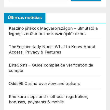
Últimas noticias
Kaszinó játékok Magyarországon – útmutató a
legnépszerűbb online kaszinójátékokhoz
TheEngineerlady Nude: What to Know About
Access, Privacy & Features
EliteSpins – Guide complet de vérification de
compte
Odds96 Casino overview and options
Khelkaro steps and methods: registration,
bonuses, payments & mobile