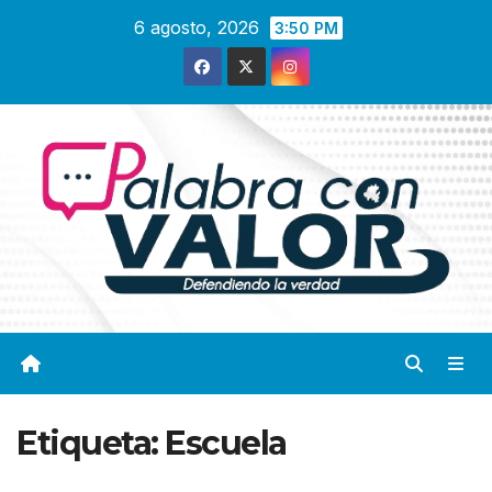
Saltar
6 agosto, 2026
3:50 PM
al
contenido
Etiqueta:
Escuela