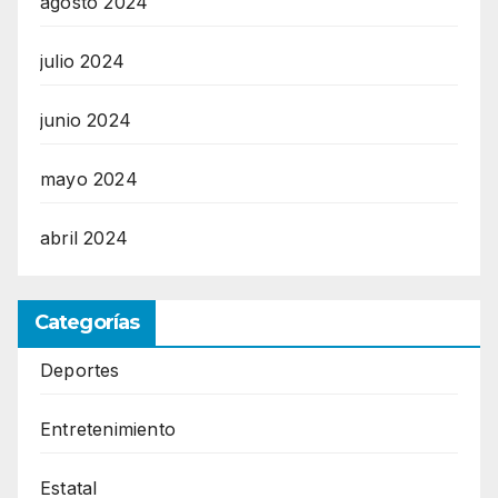
agosto 2024
julio 2024
junio 2024
mayo 2024
abril 2024
Categorías
Deportes
Entretenimiento
Estatal