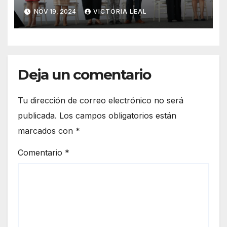
Mujeres de Hidalgo
NOV 19, 2024
VICTORIA LEAL
Deja un comentario
Tu dirección de correo electrónico no será
publicada.
Los campos obligatorios están
marcados con
*
Comentario
*