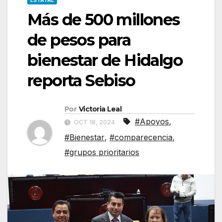
ESTATAL
Más de 500 millones
de pesos para
bienestar de Hidalgo
reporta Sebiso
Por
Victoria Leal
#Apoyos
,
OCT 18, 2024
#Bienestar
,
#comparecencia
,
#grupos prioritarios