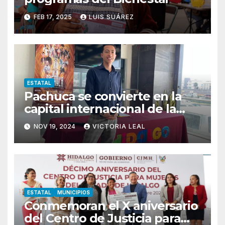
FEB 17, 2025
LUIS SUÁREZ
ESTATAL
Pachuca se convierte en la
capital internacional de la
salsa
NOV 19, 2024
VICTORIA LEAL
ESTATAL
MUNICIPIOS
Conmemoran el X aniversario
del Centro de Justicia para