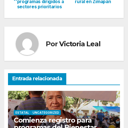
programas dirigidos a
rural en Zimapán
de
sectores prioritarios
entradas
Por
Victoria Leal
Entrada relacionada
ESTATAL
UNCATEGORIZED
Comienza registro para
programas del Bienestar