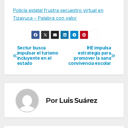
Policía estatal frustra secuestro virtual en
Tizayuca – Palabra con valor
Sectur busca
IHE impulsa
Navegación
impulsar el turismo
estrategia para
incluyente en el
promover la sana
de
estado
convivencia escolar
entradas
Por
Luis Suárez