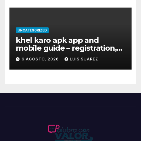
UNCATEGORIZED
khel karo apk app and
mobile guide – registration,
bonuses, payments &
6 AGOSTO, 2026
LUIS SUÁREZ
security for Indian players