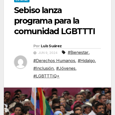
ESTATAL
Sebiso lanza
programa para la
comunidad LGBTTTI
Por
Luis Suárez
#Bienestar
,
JUN 9, 2024
#Derechos Humanos
,
#Hidalgo
,
#Inclusión
,
#Jóvenes
,
#LGBTTTIQ+