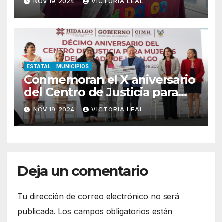
NOV 19, 2024
VICTORIA LEAL
ESTATAL
MUNICIPIOS
Conmemoran el X aniversario
del Centro de Justicia para
Mujeres de Hidalgo
NOV 19, 2024
VICTORIA LEAL
Deja un comentario
Tu dirección de correo electrónico no será
publicada.
Los campos obligatorios están