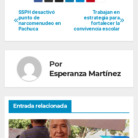
SSPH desactivó
Trabajan en
Navegación
punto de
estrategia para
narcomenudeo en
fortalecer la
de
Pachuca
convivencia escolar
entradas
Por
Esperanza Martínez
Entrada relacionada