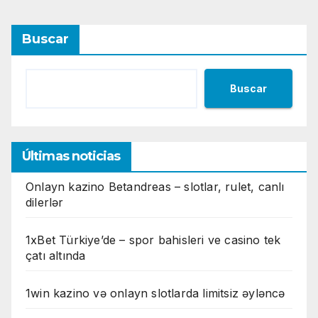
Buscar
Buscar
Últimas noticias
Onlayn kazino Betandreas – slotlar, rulet, canlı
dilerlər
1xBet Türkiye’de – spor bahisleri ve casino tek
çatı altında
1win kazino və onlayn slotlarda limitsiz əyləncə