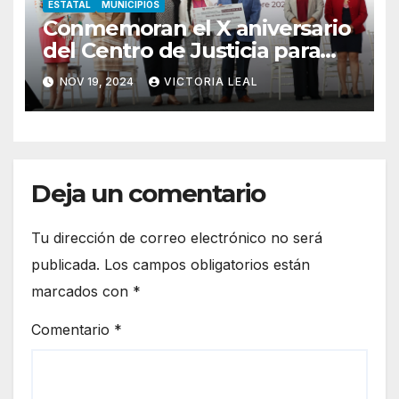
ESTATAL
MUNICIPIOS
Conmemoran el X aniversario
del Centro de Justicia para
Mujeres de Hidalgo
NOV 19, 2024
VICTORIA LEAL
Deja un comentario
Tu dirección de correo electrónico no será
publicada.
Los campos obligatorios están
marcados con
*
Comentario
*