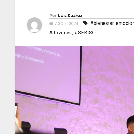
Por
Luis Suárez
#bienestar emocio
AGO 5, 2024
#Jóvenes
,
#SEBISO