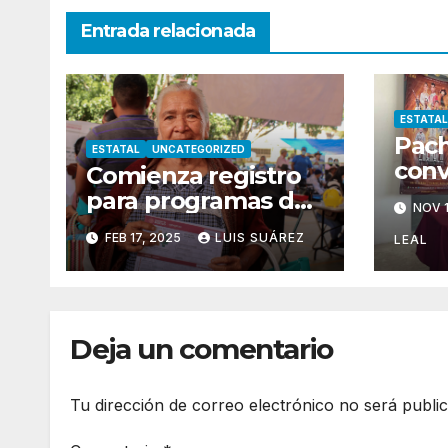
Entrada relacionada
ESTATAL
Pach
ESTATAL
UNCATEGORIZED
conv
Comienza registro
capi
para programas del
NOV 1
inte
Bienestar
FEB 17, 2025
LUIS SUÁREZ
sals
LEAL
Deja un comentario
Tu dirección de correo electrónico no será publi