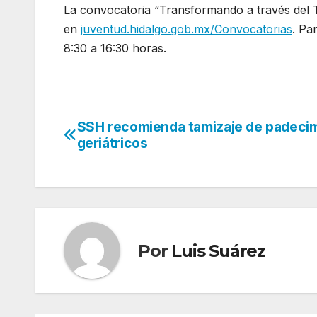
La convocatoria “Transformando a través del Ta
en
juventud.hidalgo.gob.mx/Convocatorias
. Pa
8:30 a 16:30 horas.
SSH recomienda tamizaje de padeci
Navegación
geriátricos
de
entradas
Por
Luis Suárez