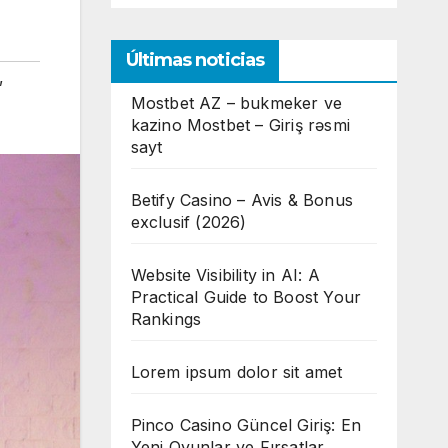
Últimas noticias
,
Mostbet AZ – bukmeker ve
kazino Mostbet – Giriş rəsmi
sayt
Betify Casino – Avis & Bonus
exclusif (2026)
Website Visibility in AI: A
Practical Guide to Boost Your
Rankings
Lorem ipsum dolor sit amet
Pinco Casino Güncel Giriş: En
Yeni Oyunlar ve Fırsatlar