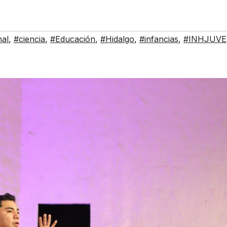
nal
,
#ciencia
,
#Educación
,
#Hidalgo
,
#infancias
,
#INHJUVE