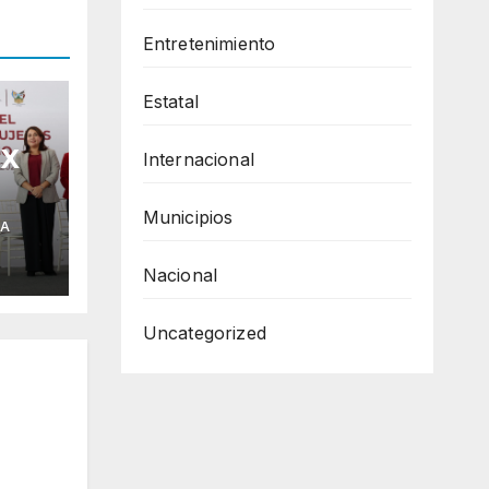
Entretenimiento
Estatal
 X
Internacional
ia
Municipios
IA
Nacional
Uncategorized