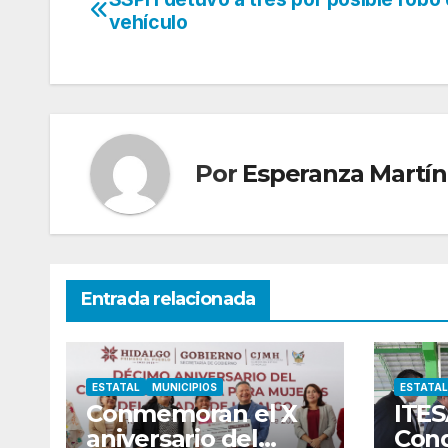
Navegación
vehículo
de
entradas
Por
Esperanza Martín
Entrada relacionada
ESTATAL
MUNICIPIOS
ESTATAL
Conmemoran el X
ITES
aniversario del
Con