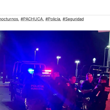
nocturnos
,
#PACHUCA
,
#Policía
,
#Seguridad