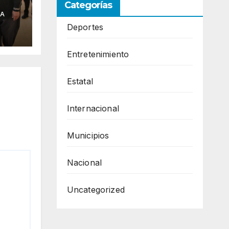
Categorías
IA
ena
Deportes
jón
Entretenimiento
Estatal
Internacional
Municipios
Nacional
Uncategorized