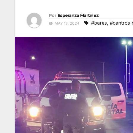
Por
Esperanza Martínez
#bares
,
#centros 
MAY 13, 2024