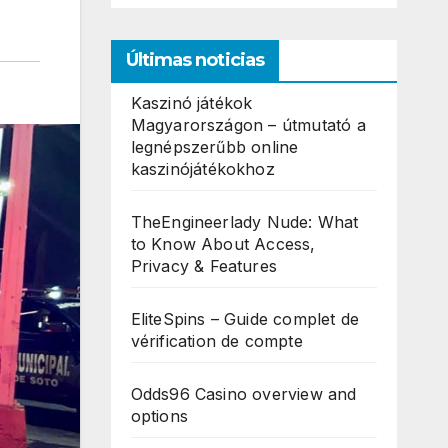
Últimas noticias
Kaszinó játékok
Magyarországon – útmutató a
legnépszerűbb online
kaszinójátékokhoz
TheEngineerlady Nude: What
to Know About Access,
Privacy & Features
EliteSpins – Guide complet de
vérification de compte
Odds96 Casino overview and
options