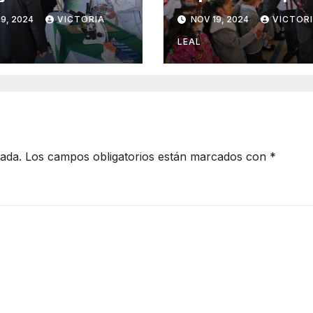
rnacional
integral de
9, 2024
VICTORIA
NOV 19, 2024
VICTOR
idisciplinario
educación indíg
intercultural:
LEAL
Natividad Castre
cada.
Los campos obligatorios están marcados con
*