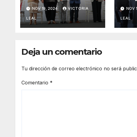
Centro de Justicia
Inte
NOV 19, 2024
VICTORIA
NOV 1
para Mujeres de
Mult
Hidalgo
LEAL
LEAL
Deja un comentario
Tu dirección de correo electrónico no será publi
Comentario
*