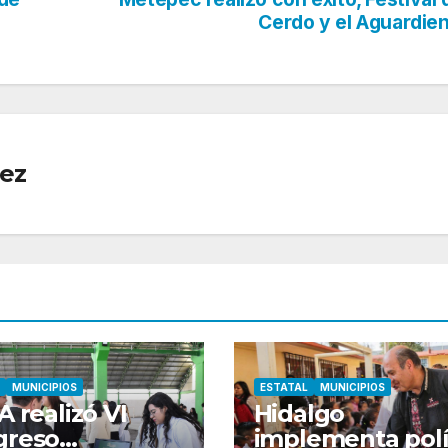
Cerdo y el Aguardie
ez
MUNICIPIOS
ESTATAL
MUNICIPIOS
A realizó VI
Hidalgo
greso
implementa polí