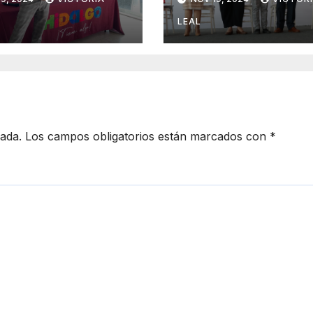
rnacional de la
para Mujeres de
a
Hidalgo
LEAL
cada.
Los campos obligatorios están marcados con
*