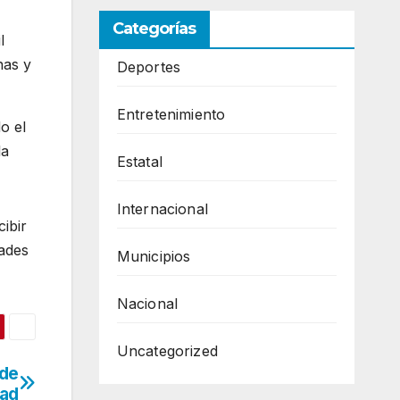
Categorías
l
nas y
Deportes
Entretenimiento
o el
la
Estatal
Internacional
ibir
dades
Municipios
Nacional
Uncategorized
 de
dad