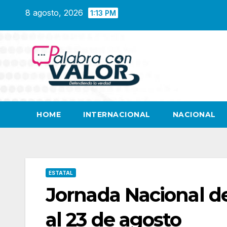
Saltar
8 agosto, 2026
1:13 PM
al
contenido
HOME
INTERNACIONAL
NACIONAL
ESTATAL
Jornada Nacional de
al 23 de agosto