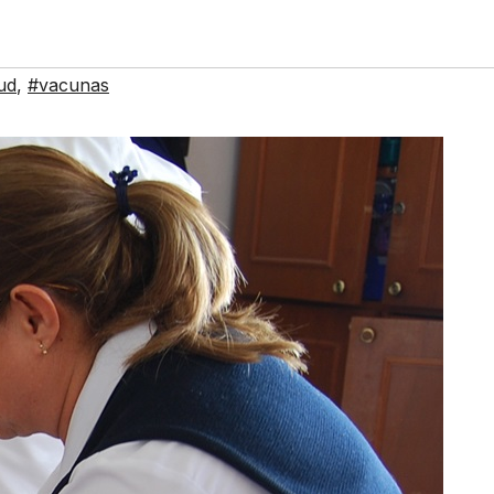
ud
,
#vacunas