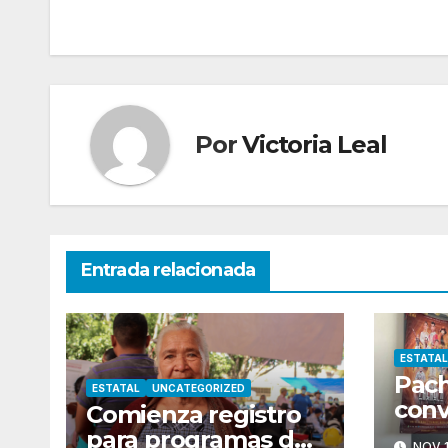
de
entradas
Por
Victoria Leal
Entrada relacionada
ESTATAL
Pach
ESTATAL
UNCATEGORIZED
conv
Comienza registro
capi
para programas del
NOV 1