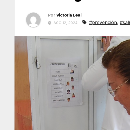
Por
Victoria Leal
#prevención
,
#sal
AGO 12, 2024