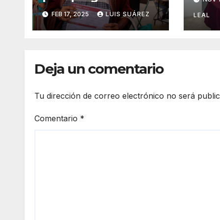
inte
Bienestar
FEB 17, 2025
LUIS SUÁREZ
sals
LEAL
Deja un comentario
Tu dirección de correo electrónico no será publi
Comentario
*