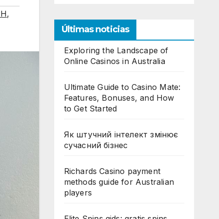
PH
,
Últimas noticias
Exploring the Landscape of
Online Casinos in Australia
Ultimate Guide to Casino Mate:
Features, Bonuses, and How
to Get Started
Як штучний інтелект змінює
сучасний бізнес
Richards Casino payment
methods guide for Australian
players
Elite Spins gids: gratis spins,