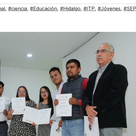
nal
,
#ciencia
,
#Educación
,
#Hidalgo
,
#ITP
,
#Jóvenes
,
#SE