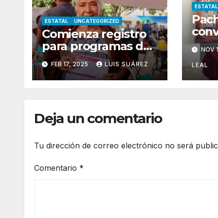
ESTATAL
Pach
ESTATAL
UNCATEGORIZED
conv
Comienza registro
capi
para programas del
NOV 1
inte
Bienestar
FEB 17, 2025
LUIS SUÁREZ
sals
LEAL
Deja un comentario
Tu dirección de correo electrónico no será publi
Comentario
*