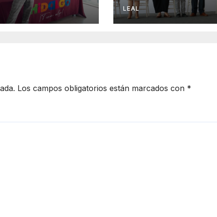
a
Hidalgo
LEAL
cada.
Los campos obligatorios están marcados con
*