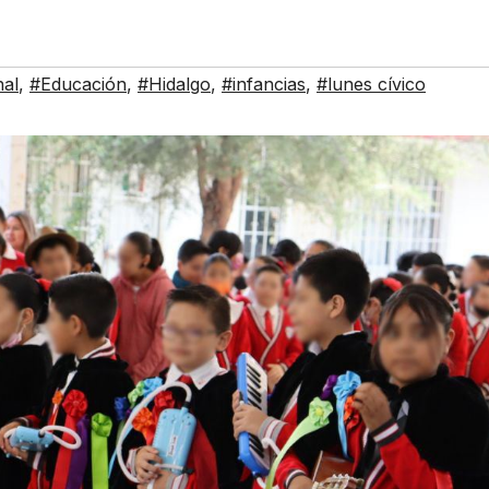
nal
,
#Educación
,
#Hidalgo
,
#infancias
,
#lunes cívico