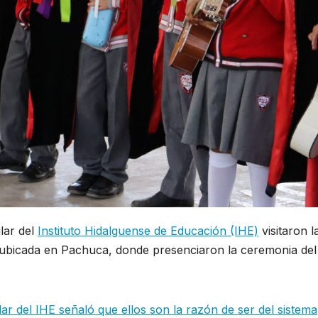
lar del
Instituto Hidalguense de Educación (IHE)
visitaron l
 ubicada en Pachuca, donde presenciaron la ceremonia del
ular del IHE señaló que ellos son la razón de ser del sistema