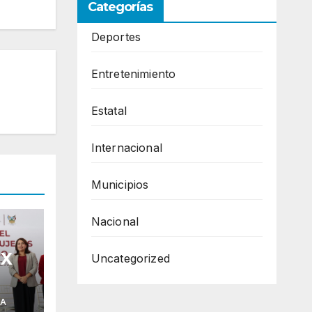
Categorías
Deportes
Entretenimiento
Estatal
Internacional
Municipios
Nacional
 X
Uncategorized
ia
IA