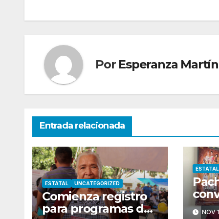
de
entradas
Por
Esperanza Martín
Entrada relacionada
ESTATAL
Pach
ESTATAL
UNCATEGORIZED
conv
Comienza registro
capi
para programas del
NOV 1
inte