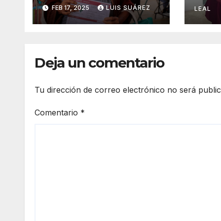
Bienestar
FEB 17, 2025
LUIS SUÁREZ
sals
LEAL
Deja un comentario
Tu dirección de correo electrónico no será publi
Comentario
*