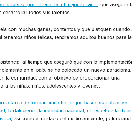
ran esfuerzo por ofrecerles el mejor servicio
, que asegure l
desarrollar todos sus talentos.
ela con muchas ganas, contentos y que platiquen cuando 
si tenemos niños felices, tendremos adultos buenos para la
 asistencia, al tiempo que aseguró que con la implementació
implementa en el país, se ha colocado un nuevo paradigma,
n la comunidad, con el objetivo de proporcionar una
ara las niñas, niños, adolescentes y jóvenes.
con la tarea de formar ciudadanos que basen su actuar en
dad, fortaleciendo la identidad nacional, el respeto a la digni
ística
, así como el cuidado del medio ambiente, potenciando
.