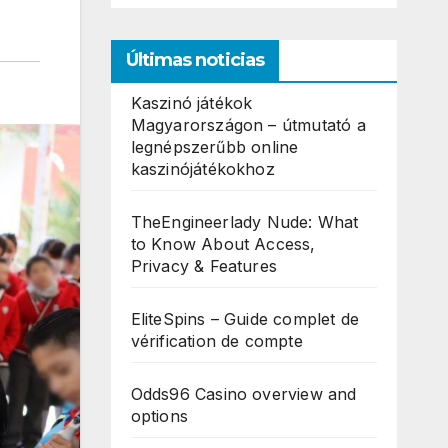
Últimas noticias
Kaszinó játékok
Magyarországon – útmutató a
legnépszerűbb online
kaszinójátékokhoz
TheEngineerlady Nude: What
to Know About Access,
Privacy & Features
EliteSpins – Guide complet de
vérification de compte
Odds96 Casino overview and
options