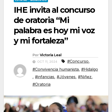
ESTATAL
MUNICIPIOS
IHE invita al concurso
de oratoria “Mi
palabra es hoy mi voz
y mi fortaleza”
Por
Victoria Leal
#Concurso
,
OCT 11, 2024
#Convivencia humanista
,
#Hidalgo
,
#infancias
,
#Jóvenes
,
#Niñez
,
#Oratoria