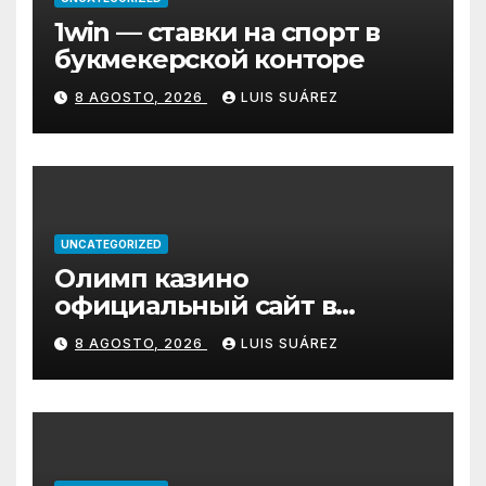
1win — ставки на спорт в
букмекерской конторе
8 AGOSTO, 2026
LUIS SUÁREZ
UNCATEGORIZED
Олимп казино
официальный сайт в
Казахстане – Olimp Casino
8 AGOSTO, 2026
LUIS SUÁREZ