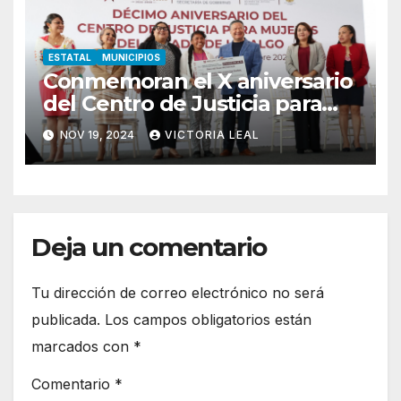
ESTATAL
MUNICIPIOS
Conmemoran el X aniversario
del Centro de Justicia para
Mujeres de Hidalgo
NOV 19, 2024
VICTORIA LEAL
Deja un comentario
Tu dirección de correo electrónico no será
publicada.
Los campos obligatorios están
marcados con
*
Comentario
*