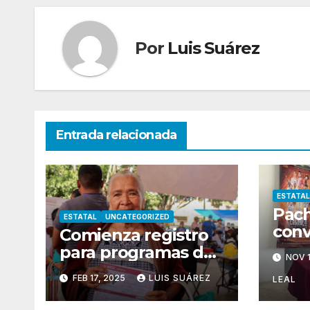
Por
Luis Suárez
Entrada relacionada
ESTATAL
Pach
ESTATAL
UNCATEGORIZED
conv
Comienza registro
capi
para programas del
NOV 1
inte
Bienestar
FEB 17, 2025
LUIS SUÁREZ
sals
LEAL