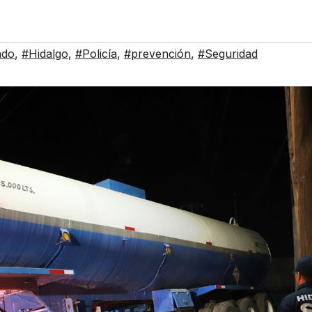
ado
,
#Hidalgo
,
#Policía
,
#prevención
,
#Seguridad