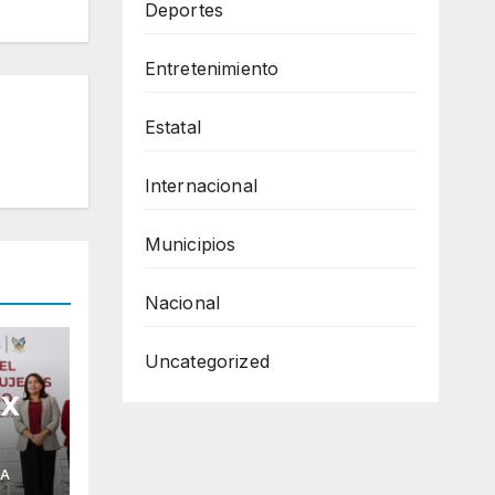
Deportes
Entretenimiento
Estatal
Internacional
Municipios
Nacional
Uncategorized
 X
ia
IA