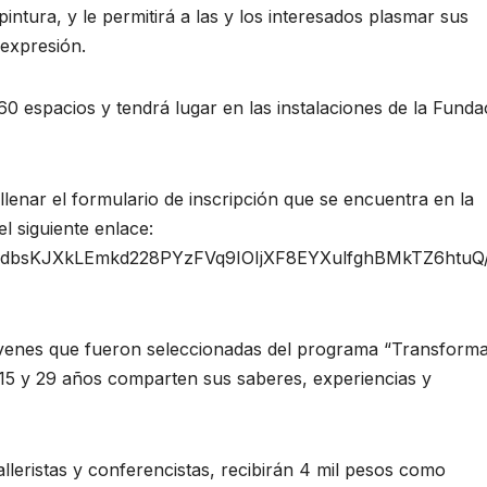
pintura, y le permitirá a las y los interesados plasmar sus
expresión.
60 espacios y tendrá lugar en las instalaciones de la Funda
llenar el formulario de inscripción que se encuentra en la
 siguiente enlace:
LSedbsKJXkLEmkd228PYzFVq9IOIjXF8EYXulfghBMkTZ6htuQ
s jóvenes que fueron seleccionadas del programa “Transform
e 15 y 29 años comparten sus saberes, experiencias y
talleristas y conferencistas, recibirán 4 mil pesos como