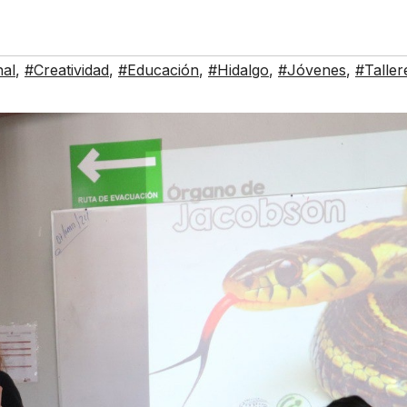
nal
,
#Creatividad
,
#Educación
,
#Hidalgo
,
#Jóvenes
,
#Taller