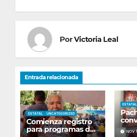
de
entradas
Por
Victoria Leal
Entrada relacionada
ESTATAL
Pach
ESTATAL
UNCATEGORIZED
conv
Comienza registro
capi
para programas del
NOV 1
inte
Bienestar