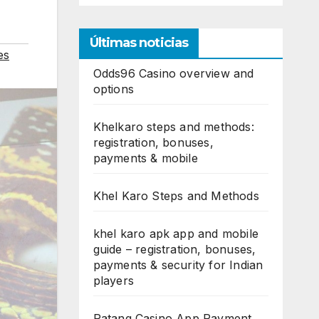
Últimas noticias
es
Odds96 Casino overview and
options
Khelkaro steps and methods:
registration, bonuses,
payments & mobile
Khel Karo Steps and Methods
khel karo apk app and mobile
guide – registration, bonuses,
payments & security for Indian
players
Patang Casino App Payment