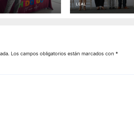
a
Hidalgo
LEAL
cada.
Los campos obligatorios están marcados con
*