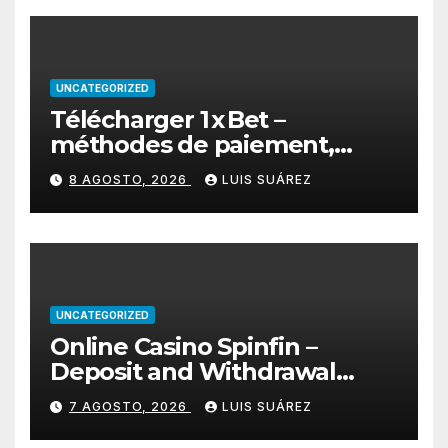
UNCATEGORIZED
Télécharger 1 x Bet –
méthodes de paiement,
retraits rapides et bonus de
8 AGOSTO, 2026
LUIS SUÁREZ
bienvenue
UNCATEGORIZED
Online Casino Spinfin –
Deposit and Withdrawal
Methods Explained
7 AGOSTO, 2026
LUIS SUÁREZ