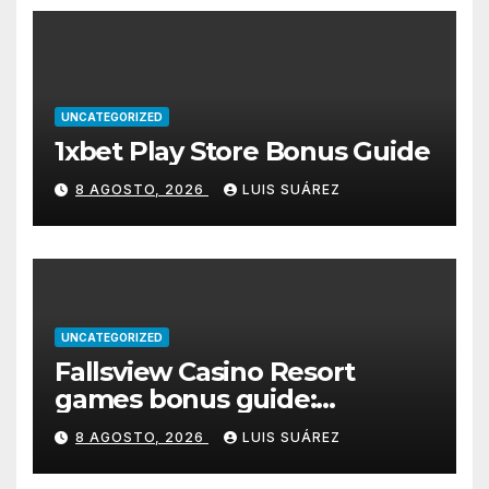
UNCATEGORIZED
1xbet Play Store Bonus Guide
8 AGOSTO, 2026
LUIS SUÁREZ
UNCATEGORIZED
Fallsview Casino Resort
games bonus guide:
welcome match, free spins &
8 AGOSTO, 2026
LUIS SUÁREZ
wagering requirements