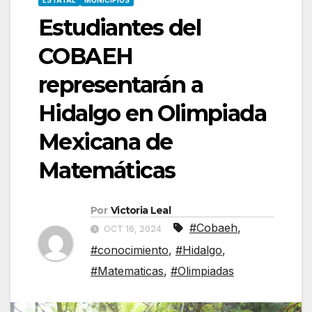
ESTATAL
MUNICIPIOS
Estudiantes del
COBAEH
representarán a
Hidalgo en Olimpiada
Mexicana de
Matemáticas
Por
Victoria Leal
#Cobaeh
,
OCT 16, 2024
#conocimiento
,
#Hidalgo
,
#Matematicas
,
#Olimpiadas