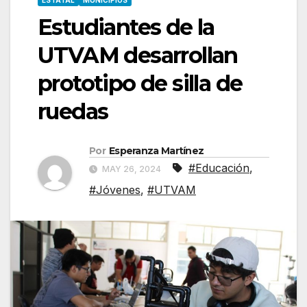
ESTATAL
MUNICIPIOS
Estudiantes de la
UTVAM desarrollan
prototipo de silla de
ruedas
Por
Esperanza Martínez
#Educación
,
MAY 26, 2024
#Jóvenes
,
#UTVAM