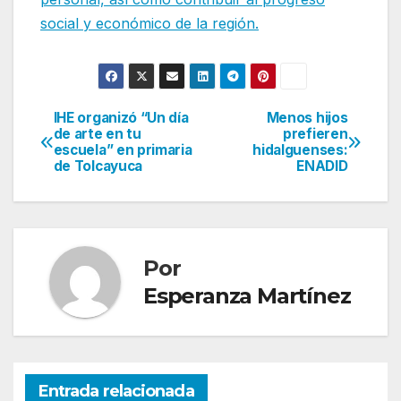
social y económico de la región.
IHE organizó “Un día
Menos hijos
Navegación
de arte en tu
prefieren
escuela” en primaria
hidalguenses:
de
de Tolcayuca
ENADID
entradas
Por
Esperanza Martínez
Entrada relacionada