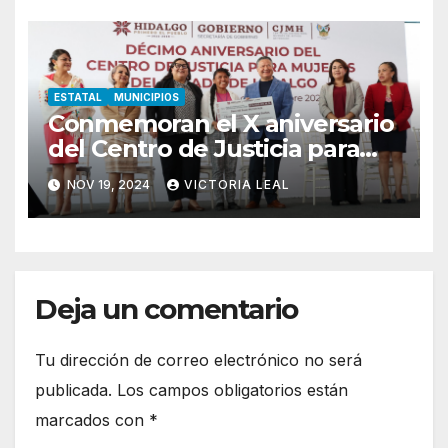
ESTATAL
MUNICIPIOS
Conmemoran el X aniversario
del Centro de Justicia para
Mujeres de Hidalgo
NOV 19, 2024
VICTORIA LEAL
Deja un comentario
Tu dirección de correo electrónico no será
publicada.
Los campos obligatorios están
marcados con
*