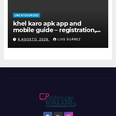
UNCATEGORIZED
khel karo apk app and
mobile guide – registration,
bonuses, payments &
6 AGOSTO, 2026
LUIS SUÁREZ
security for Indian players