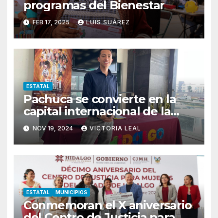
programas del Bienestar
FEB 17, 2025
LUIS SUÁREZ
ESTATAL
Pachuca se convierte en la
capital internacional de la
salsa
NOV 19, 2024
VICTORIA LEAL
ESTATAL
MUNICIPIOS
Conmemoran el X aniversario
del Centro de Justicia para