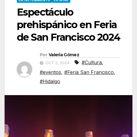
ENTRETENIMIENTO
ESTATAL
Espectáculo
prehispánico en Feria
de San Francisco 2024
Por
Valeria Gómez
#Cultura
,
OCT 2, 2024
#eventos
,
#Feria San Francisco
,
#Hidalgo