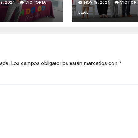
9, 2024
VICTORIA
NOV 19, 2024
VICTOR
rnacional de la
para Mujeres de
a
Hidalgo
LEAL
cada.
Los campos obligatorios están marcados con
*