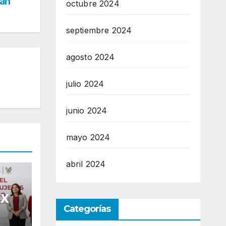
an
octubre 2024
septiembre 2024
agosto 2024
julio 2024
junio 2024
mayo 2024
abril 2024
 X
Categorías
ia