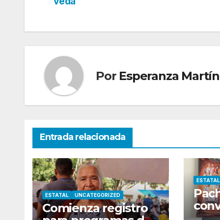
veda
de
entradas
Por
Esperanza Martín
Entrada relacionada
ESTATAL
Pach
ESTATAL
UNCATEGORIZED
conv
Comienza registro
capi