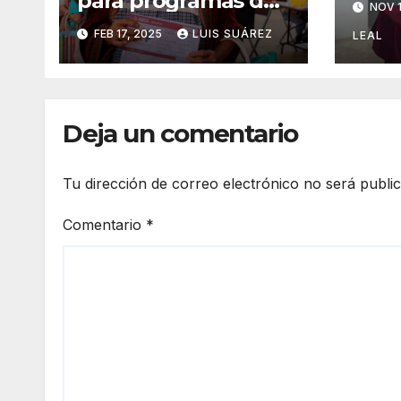
para programas del
NOV 1
inte
Bienestar
FEB 17, 2025
LUIS SUÁREZ
sals
LEAL
Deja un comentario
Tu dirección de correo electrónico no será publi
Comentario
*