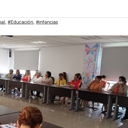
nal
,
#Educación
,
#infancias