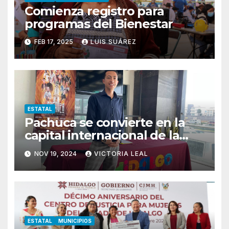
Comienza registro para
programas del Bienestar
FEB 17, 2025
LUIS SUÁREZ
ESTATAL
Pachuca se convierte en la
capital internacional de la
salsa
NOV 19, 2024
VICTORIA LEAL
ESTATAL
MUNICIPIOS