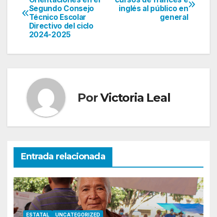
Segundo Consejo
inglés al público en
de
Técnico Escolar
general
Directivo del ciclo
entradas
2024-2025
Por
Victoria Leal
Entrada relacionada
ESTATAL
UNCATEGORIZED