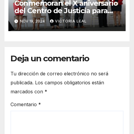
Conmemoran el X aniversario
del Centro de Justicia para
Mujeres de Hidalgo
NOV 19, 2024
VICTORIA LEAL
Deja un comentario
Tu dirección de correo electrónico no será
publicada.
Los campos obligatorios están
marcados con
*
Comentario
*