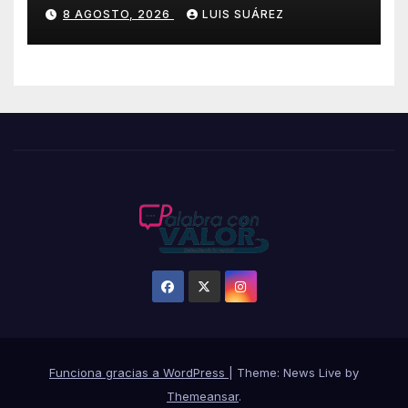
Покердом
8 AGOSTO, 2026
LUIS SUÁREZ
Funciona gracias a WordPress
|
Theme: News Live by
Themeansar
.