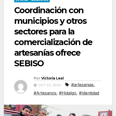
ESTATAL
MUNICIPIOS
Coordinación con
municipios y otros
sectores para la
comercialización de
artesanías ofrece
SEBISO
Por
Victoria Leal
#artesanias
,
OCT 23, 2024
#Artesanos
,
#Hidalgo
,
#Identidad