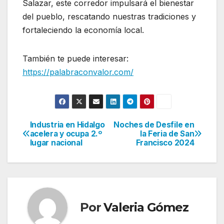
Salazar, este corredor impulsará el bienestar
del pueblo, rescatando nuestras tradiciones y
fortaleciendo la economía local.
También te puede interesar:
https://palabraconvalor.com/
Industria en Hidalgo
Noches de Desfile en
Navegación
acelera y ocupa 2.º
la Feria de San
lugar nacional
Francisco 2024
de
entradas
Por
Valeria Gómez