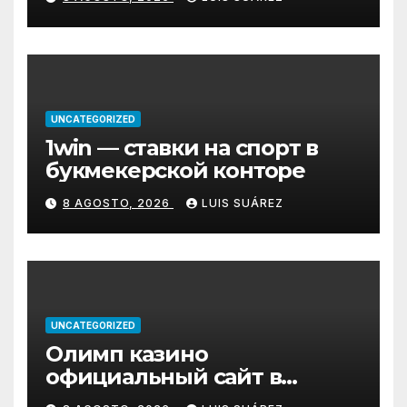
UNCATEGORIZED
1win — ставки на спорт в
букмекерской конторе
8 AGOSTO, 2026
LUIS SUÁREZ
UNCATEGORIZED
Олимп казино
официальный сайт в
Казахстане – Olimp Casino