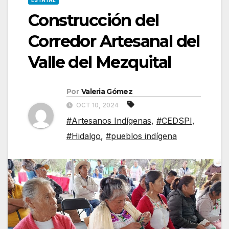
ESTATAL
Construcción del
Corredor Artesanal del
Valle del Mezquital
Por
Valeria Gómez
OCT 10, 2024
#Artesanos Indígenas
,
#CEDSPI
,
#Hidalgo
,
#pueblos indígena