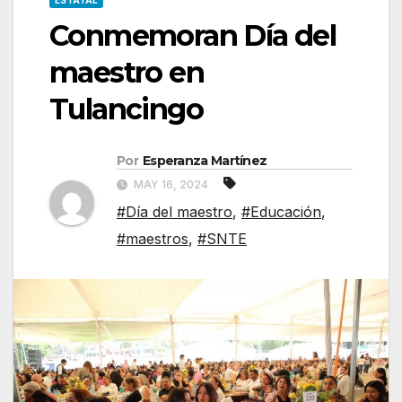
ESTATAL
Conmemoran Día del
maestro en
Tulancingo
Por
Esperanza Martínez
MAY 16, 2024
#Día del maestro
,
#Educación
,
#maestros
,
#SNTE