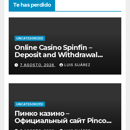
Te has perdido
UNCATEGORIZED
Online Casino Spinfin –
Deposit and Withdrawal
Methods Explained
7 AGOSTO, 2026
LUIS SUÁREZ
UNCATEGORIZED
Пинко казино –
Официальный сайт Pinco
играть онлайн | Зеркало и