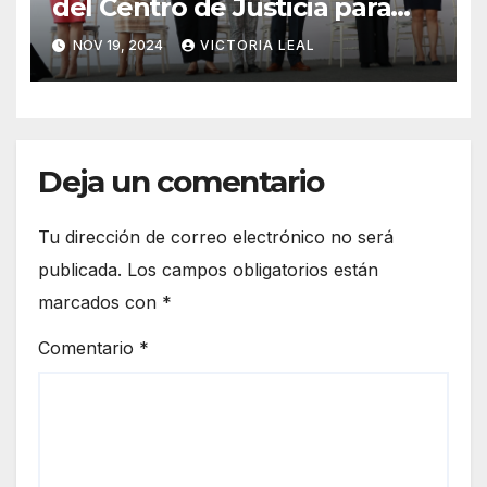
del Centro de Justicia para
Mujeres de Hidalgo
NOV 19, 2024
VICTORIA LEAL
Deja un comentario
Tu dirección de correo electrónico no será
publicada.
Los campos obligatorios están
marcados con
*
Comentario
*