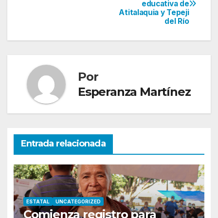
educativa de
de
Atitalaquia y Tepeji
del Río
entradas
Por
Esperanza Martínez
Entrada relacionada
ESTATAL
UNCATEGORIZED
Comienza registro para