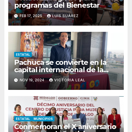
programas del Bienestar
FEB 17, 2025
LUIS SUÁREZ
ESTATAL
Pachuca se convierte en la
capital internacional de la
salsa
NOV 19, 2024
VICTORIA LEAL
ESTATAL
MUNICIPIOS
Conmemoran el X aniversario