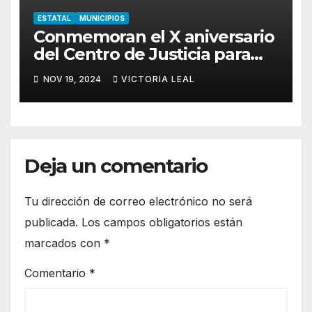
ESTATAL
MUNICIPIOS
Conmemoran el X aniversario
del Centro de Justicia para
Mujeres de Hidalgo
NOV 19, 2024
VICTORIA LEAL
Deja un comentario
Tu dirección de correo electrónico no será
publicada.
Los campos obligatorios están
marcados con
*
Comentario
*