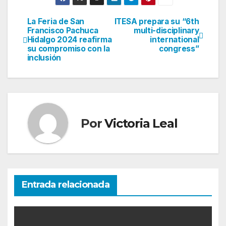
La Feria de San
ITESA prepara su “6th
Navegación
Francisco Pachuca
multi-disciplinary
Hidalgo 2024 reafirma
international
de
su compromiso con la
congress”
inclusión
entradas
Por
Victoria Leal
Entrada relacionada