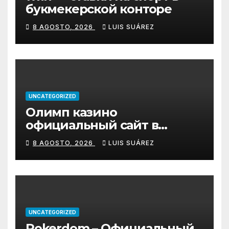
букмекерской конторе
8 AGOSTO, 2026
LUIS SUÁREZ
UNCATEGORIZED
Олимп казино
официальный сайт в
Казахстане – Olimp Casino
8 AGOSTO, 2026
LUIS SUÁREZ
UNCATEGORIZED
Pokerdom – Официальный