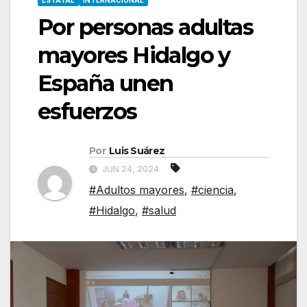
ESTATAL
INTERNACIONAL
Por personas adultas
mayores Hidalgo y
España unen
esfuerzos
Por
Luis Suárez
JUN 24, 2024
#Adultos mayores
,
#ciencia
,
#Hidalgo
,
#salud