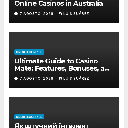
Online Casinos in Australia
7 AGOSTO, 2026
LUIS SUÁREZ
UNCATEGORIZED
Ultimate Guide to Casino
Mate: Features, Bonuses, and
How to Get Started
7 AGOSTO, 2026
LUIS SUÁREZ
UNCATEGORIZED
Як штучний інтелект