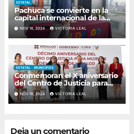
ESTATAL
Pachuca se convierte en la
capital internacional de la
salsa
NOV 19, 2024
VICTORIA LEAL
ESTATAL
MUNICIPIOS
Conmemoran el X aniversario
del Centro de Justicia para
Mujeres de Hidalgo
NOV 19, 2024
VICTORIA LEAL
Deja un comentario