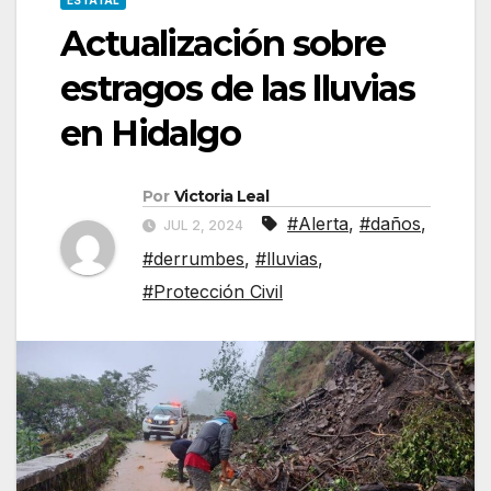
ESTATAL
Actualización sobre
estragos de las lluvias
en Hidalgo
Por
Victoria Leal
#Alerta
,
#daños
,
JUL 2, 2024
#derrumbes
,
#lluvias
,
#Protección Civil