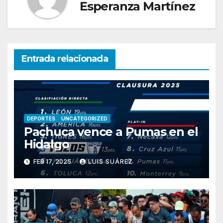
Esperanza Martínez
Entrada relacionada
DEPORTES
UNCATEGORIZED
Pachuca vence a Pumas en el
Hidalgo
FEB 17, 2025
LUIS SUÁREZ