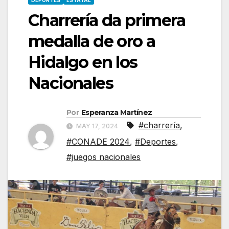
DEPORTES
ESTATAL
Charrería da primera
medalla de oro a
Hidalgo en los
Nacionales
Por
Esperanza Martínez
#charrería
,
MAY 17, 2024
#CONADE 2024
,
#Deportes
,
#juegos nacionales