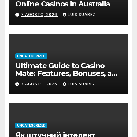
Online Casinos in Australia
7 AGOSTO, 2026
LUIS SUÁREZ
UNCATEGORIZED
Ultimate Guide to Casino
Mate: Features, Bonuses, and
How to Get Started
7 AGOSTO, 2026
LUIS SUÁREZ
UNCATEGORIZED
Як штучний інтелект