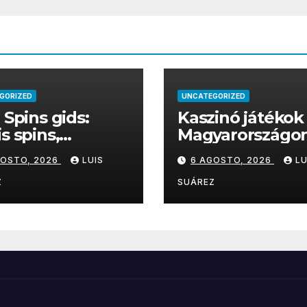
GORIZED
UNCATEGORIZED
e Spins gids:
Kaszinó játékok
is spins,
Magyarországon
ssen, betaling
útmutató a
GOSTO, 2026
LUIS
6 AGOSTO, 2026
LU
obiel spelen
legnépszerűbb
online
Z
SUÁREZ
kaszinójátékok