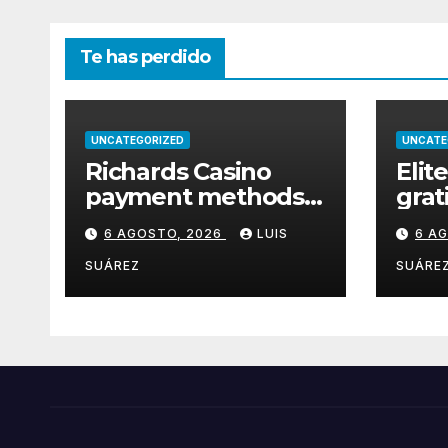
Te has perdido
UNCATEGORIZED
UNCATE
Richards Casino
Elit
payment methods
grat
guide for Australian
bonu
6 AGOSTO, 2026
LUIS
6 A
players
en m
SUÁREZ
SUÁRE