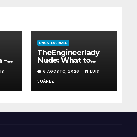
UNCATEGORIZED
TheEngineerlady
 –
Nude: What to
Know About Access,
IS
6 AGOSTO, 2026
LUIS
Privacy & Features
SUÁREZ
hoz