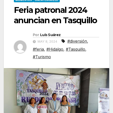
MUNICIPIOS
UNCATEGORIZED
Feria patronal 2024
anuncian en Tasquillo
Por
Luis Suárez
#diversión
,
MAY 8, 2024
#feria
,
#Hidalgo
,
#Tasquillo
,
#Turismo