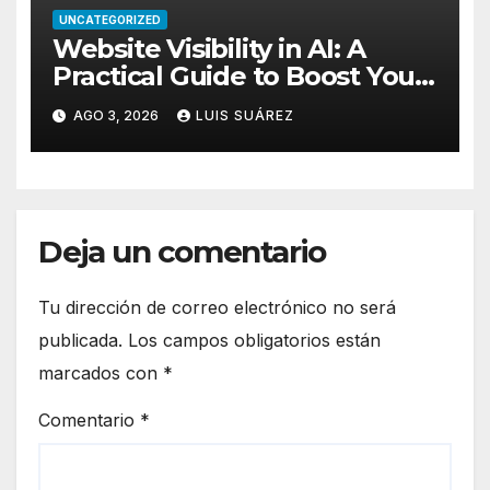
UNCATEGORIZED
Website Visibility in AI: A
Practical Guide to Boost Your
Rankings
AGO 3, 2026
LUIS SUÁREZ
Deja un comentario
Tu dirección de correo electrónico no será
publicada.
Los campos obligatorios están
marcados con
*
Comentario
*