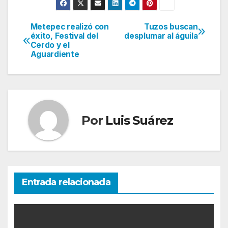
Metepec realizó con
Tuzos buscan
Navegación
éxito, Festival del
desplumar al águila
Cerdo y el
de
Aguardiente
entradas
Por
Luis Suárez
Entrada relacionada