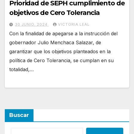
Prioridad de SEPH cumplimiento de
objetivos de Cero Tolerancia
30 JUNIO, 2024
VICTORIA LEAL
Con la finalidad de apegarse a la instrucción del
gobernador Julio Menchaca Salazar, de
garantizar que los objetivos planteados en la
política de Cero Tolerancia, se cumplan en su
totalidad,…
Buscar