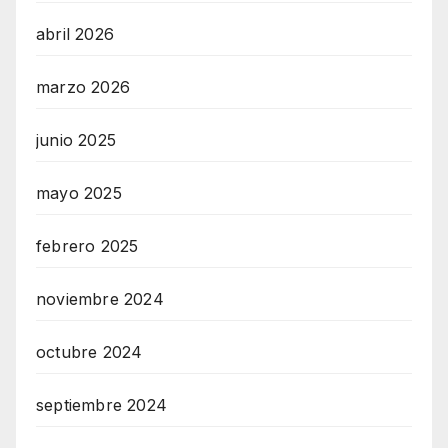
abril 2026
marzo 2026
junio 2025
mayo 2025
febrero 2025
noviembre 2024
octubre 2024
septiembre 2024