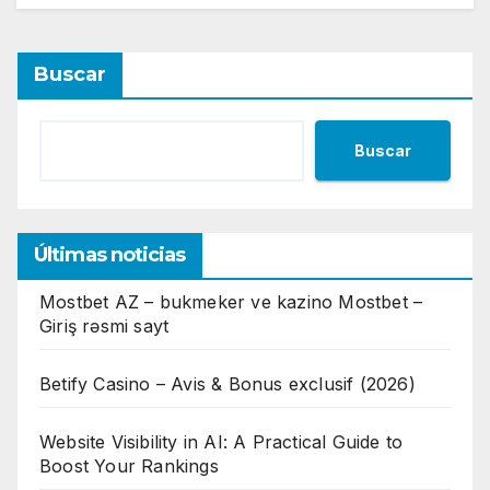
Buscar
Buscar
Últimas noticias
Mostbet AZ – bukmeker ve kazino Mostbet –
Giriş rəsmi sayt
Betify Casino – Avis & Bonus exclusif (2026)
Website Visibility in AI: A Practical Guide to
Boost Your Rankings