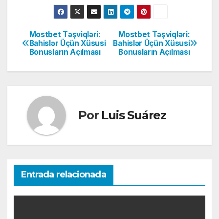
Mostbet Təşviqləri:
Mostbet Təşviqləri:
Navegación
Bahislər Üçün Xüsusi
Bahislər Üçün Xüsusi
Bonusların Açılması
Bonusların Açılması
de
entradas
Por
Luis Suárez
Entrada relacionada