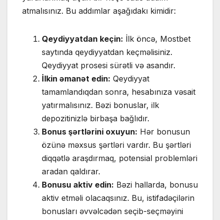
atmalısınız. Bu addımlar aşağıdakı kimidir:
Qeydiyyatdan keçin:
İlk öncə, Mostbet
saytında qeydiyyatdan keçməlisiniz.
Qeydiyyat prosesi sürətli və asandır.
İlkin əmanət edin:
Qeydiyyat
tamamlandıqdan sonra, hesabınıza vəsait
yatırmalısınız. Bəzi bonuslar, ilk
depozitinizlə birbaşa bağlıdır.
Bonus şərtlərini oxuyun:
Hər bonusun
özünə məxsus şərtləri vardır. Bu şərtləri
diqqətlə araşdırmaq, potensial problemləri
aradan qaldırar.
Bonusu aktiv edin:
Bəzi hallarda, bonusu
aktiv etməli olacaqsınız. Bu, istifadəçilərin
bonusları əvvəlcədən seçib-seçməyini