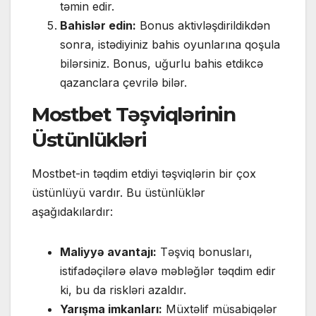
təmin edir.
Bahislər edin:
Bonus aktivləşdirildikdən
sonra, istədiyiniz bahis oyunlarına qoşula
bilərsiniz. Bonus, uğurlu bahis etdikcə
qazanclara çevrilə bilər.
Mostbet Təşviqlərinin
Üstünlükləri
Mostbet-in təqdim etdiyi təşviqlərin bir çox
üstünlüyü vardır. Bu üstünlüklər
aşağıdakılardır:
Maliyyə avantajı:
Təşviq bonusları,
istifadəçilərə əlavə məbləğlər təqdim edir
ki, bu da riskləri azaldır.
Yarışma imkanları:
Müxtəlif müsabiqələr