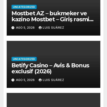
UNCATEGORIZED
Mostbet AZ – bukmeker ve
kazino Mostbet – Giriş rəsmi
sayt
AGO 5, 2026
LUIS SUÁREZ
UNCATEGORIZED
Betify Casino – Avis & Bonus
exclusif (2026)
AGO 5, 2026
LUIS SUÁREZ