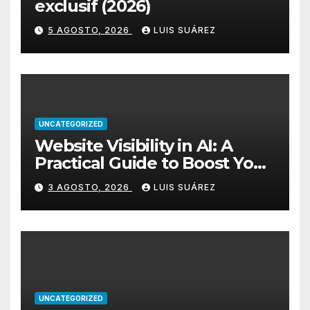
exclusif (2026)
5 AGOSTO, 2026
LUIS SUÁREZ
UNCATEGORIZED
Website Visibility in AI: A
Practical Guide to Boost Your
Rankings
3 AGOSTO, 2026
LUIS SUÁREZ
UNCATEGORIZED