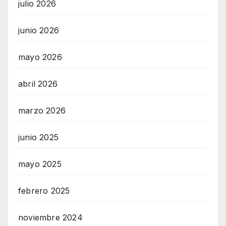
julio 2026
junio 2026
mayo 2026
abril 2026
marzo 2026
junio 2025
mayo 2025
febrero 2025
noviembre 2024