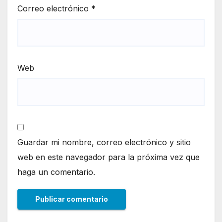
Correo electrónico
*
Web
Guardar mi nombre, correo electrónico y sitio
web en este navegador para la próxima vez que
haga un comentario.