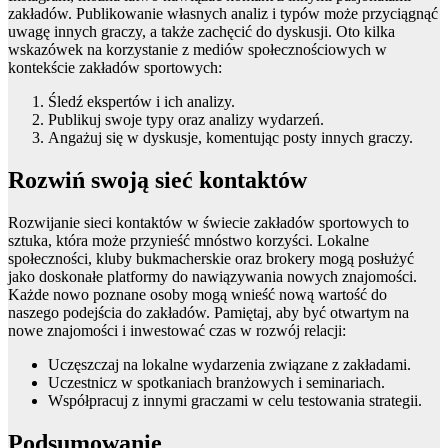
zakładów. Publikowanie własnych analiz i typów może przyciągnąć
uwagę innych graczy, a także zachęcić do dyskusji. Oto kilka
wskazówek na korzystanie z mediów społecznościowych w
kontekście zakładów sportowych:
Śledź ekspertów i ich analizy.
Publikuj swoje typy oraz analizy wydarzeń.
Angażuj się w dyskusje, komentując posty innych graczy.
Rozwiń swoją sieć kontaktów
Rozwijanie sieci kontaktów w świecie zakładów sportowych to
sztuka, która może przynieść mnóstwo korzyści. Lokalne
społeczności, kluby bukmacherskie oraz brokery mogą posłużyć
jako doskonałe platformy do nawiązywania nowych znajomości.
Każde nowo poznane osoby mogą wnieść nową wartość do
naszego podejścia do zakładów. Pamiętaj, aby być otwartym na
nowe znajomości i inwestować czas w rozwój relacji:
Uczęszczaj na lokalne wydarzenia związane z zakładami.
Uczestnicz w spotkaniach branżowych i seminariach.
Współpracuj z innymi graczami w celu testowania strategii.
Podsumowanie