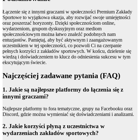
Łączenie się z innymi graczami w społeczności Premium Zakłady
Sportowe to wyjątkowa okazja, aby rozwijać swoje umiejętności
oraz poszerzać horyzonty. Dzięki społecznościom online,
wydarzeniom, grupom dyskusyjnym oraz mediom
społecznościowym można łatwo znaleźć podobnych nam
entuzjastów. Pamiętaj, aby być aktywnym i zaangażowanym
uczestnikiem w tej społeczności, co pozwoli Ci na czerpanie
pełnych korzyści z zakładów sportowych. W końcu, dzielenie się
wiedzą i doświadczeniem to klucz do odniesienia sukcesu w tym
ekscytującym świecie.
Najczęściej zadawane pytania (FAQ)
1. Jakie są najlepsze platformy do łączenia się z
innymi graczami?
Najlepsze platformy to fora tematyczne, grupy na Facebooku oraz
Discord, gdzie można wymieniać się doświadczeniami i analizami.
2. Jakie korzyści płyną z uczestnictwa w
wydarzeniach zakładów sportowych?