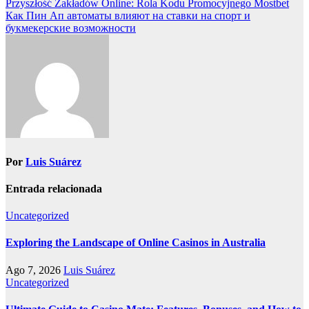
Navegación
Przyszłość Zakładów Online: Rola Kodu Promocyjnego Mostbet
Как Пин Ап автоматы влияют на ставки на спорт и
de
букмекерские возможности
entradas
Por
Luis Suárez
Entrada relacionada
Uncategorized
Exploring the Landscape of Online Casinos in Australia
Ago 7, 2026
Luis Suárez
Uncategorized