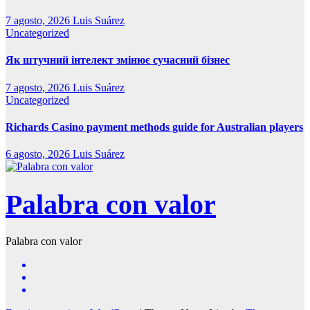
7 agosto, 2026
Luis Suárez
Uncategorized
Як штучний інтелект змінює сучасний бізнес
7 agosto, 2026
Luis Suárez
Uncategorized
Richards Casino payment methods guide for Australian players
6 agosto, 2026
Luis Suárez
Palabra con valor
Palabra con valor