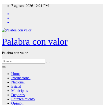
Saltar
7 agosto, 2026
12:21 PM
al
contenido
Palabra con valor
Palabra con valor
Home
Internacional
Nacional
Estatal
Municipios
Deportes
Entretenimiento
Opinión