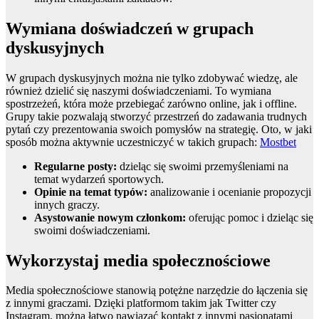
Wymiana doświadczeń w grupach
dyskusyjnych
W grupach dyskusyjnych można nie tylko zdobywać wiedzę, ale
również dzielić się naszymi doświadczeniami. To wymiana
spostrzeżeń, która może przebiegać zarówno online, jak i offline.
Grupy takie pozwalają stworzyć przestrzeń do zadawania trudnych
pytań czy prezentowania swoich pomysłów na strategię. Oto, w jaki
sposób można aktywnie uczestniczyć w takich grupach:
Mostbet
Regularne posty:
dzieląc się swoimi przemyśleniami na
temat wydarzeń sportowych.
Opinie na temat typów:
analizowanie i ocenianie propozycji
innych graczy.
Asystowanie nowym członkom:
oferując pomoc i dzieląc się
swoimi doświadczeniami.
Wykorzystaj media społecznościowe
Media społecznościowe stanowią potężne narzędzie do łączenia się
z innymi graczami. Dzięki platformom takim jak Twitter czy
Instagram, można łatwo nawiązać kontakt z innymi pasjonatami