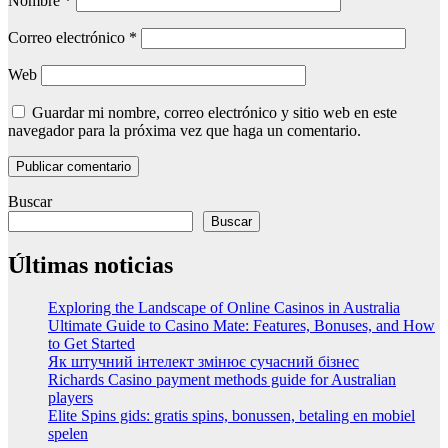
Nombre
*
Correo electrónico
*
Web
Guardar mi nombre, correo electrónico y sitio web en este
navegador para la próxima vez que haga un comentario.
Buscar
Buscar
Últimas noticias
Exploring the Landscape of Online Casinos in Australia
Ultimate Guide to Casino Mate: Features, Bonuses, and How
to Get Started
Як штучний інтелект змінює сучасний бізнес
Richards Casino payment methods guide for Australian
players
Elite Spins gids: gratis spins, bonussen, betaling en mobiel
spelen