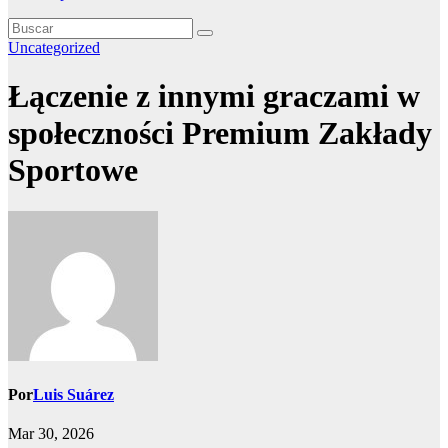
Uncategorized
Łączenie z innymi graczami w
społeczności Premium Zakłady
Sportowe
Por
Luis Suárez
Mar 30, 2026