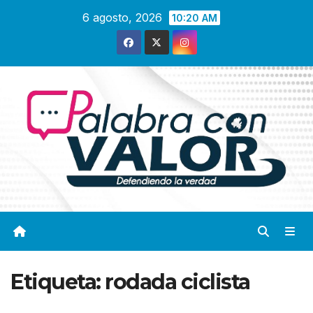
Saltar
6 agosto, 2026
10:20 AM
al
contenido
Etiqueta:
rodada ciclista