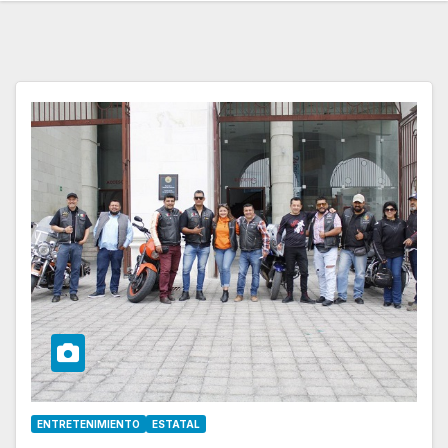
ENTRETENIMIENTO
ESTATAL