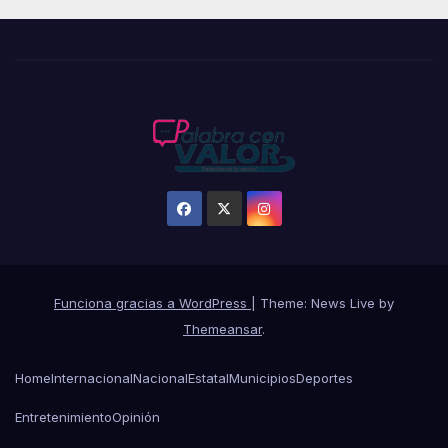
Funciona gracias a WordPress
|
Theme: News Live by
Themeansar
.
Home
Internacional
Nacional
Estatal
Municipios
Deportes
Entretenimiento
Opinión