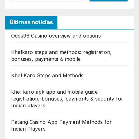
Últimas noticias
Odds96 Casino overview and options
Khelkaro steps and methods: registration,
bonuses, payments & mobile
Khel Karo Steps and Methods
khel karo apk app and mobile guide –
registration, bonuses, payments & security for
Indian players
Patang Casino App Payment Methods for
Indian Players