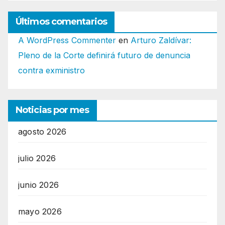
Últimos comentarios
A WordPress Commenter
en
Arturo Zaldívar:
Pleno de la Corte definirá futuro de denuncia
contra exministro
Noticias por mes
agosto 2026
julio 2026
junio 2026
mayo 2026