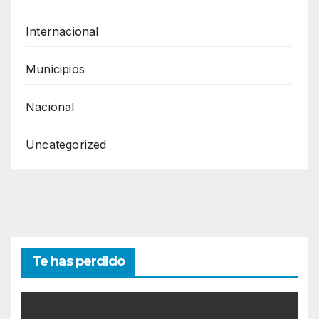
Internacional
Municipios
Nacional
Uncategorized
Te has perdido