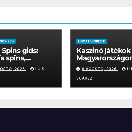
GORIZED
UNCATEGORIZED
e Spins gids:
Kaszinó játékok
is spins,
Magyarországon
ssen, betaling
útmutató a
GOSTO, 2026
LUIS
6 AGOSTO, 2026
LU
obiel spelen
legnépszerűbb
online
Z
SUÁREZ
kaszinójátékok