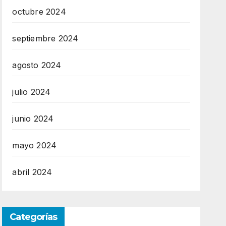
octubre 2024
septiembre 2024
agosto 2024
julio 2024
junio 2024
mayo 2024
abril 2024
Categorías