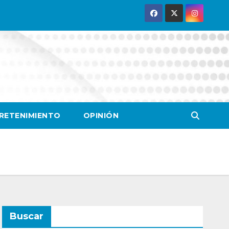
RETENIMIENTO
OPINIÓN
Buscar