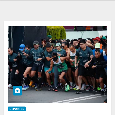
DEPORTES