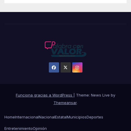
Funciona gracias a WordPress
|
Theme: News Live by
Themeansar
.
Home
Internacional
Nacional
Estatal
Municipios
Deportes
Entretenimiento
Opinión