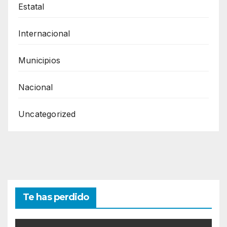
Estatal
Internacional
Municipios
Nacional
Uncategorized
Te has perdido