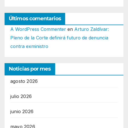
Últimos comentarios
A WordPress Commenter
en
Arturo Zaldívar:
Pleno de la Corte definirá futuro de denuncia
contra exministro
Noticias por mes
agosto 2026
julio 2026
junio 2026
mayo 2026