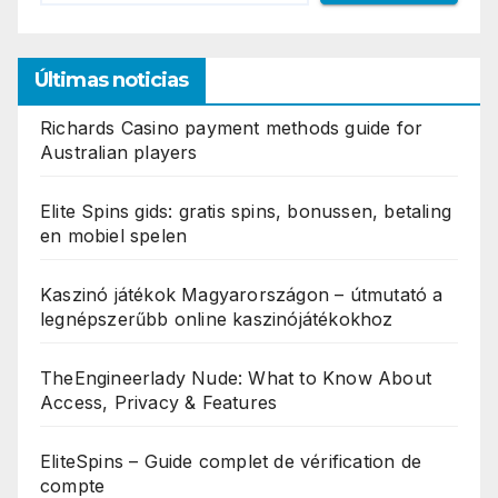
Últimas noticias
Richards Casino payment methods guide for
Australian players
Elite Spins gids: gratis spins, bonussen, betaling
en mobiel spelen
Kaszinó játékok Magyarországon – útmutató a
legnépszerűbb online kaszinójátékokhoz
TheEngineerlady Nude: What to Know About
Access, Privacy & Features
EliteSpins – Guide complet de vérification de
compte