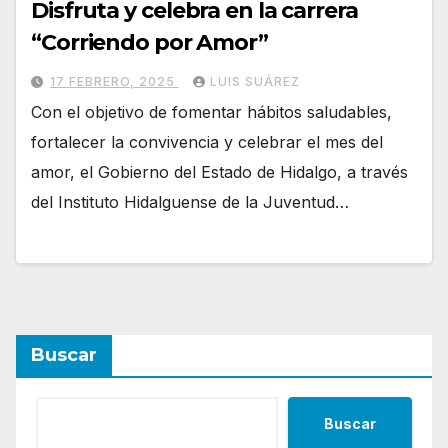
Disfruta y celebra en la carrera
“Corriendo por Amor”
17 FEBRERO, 2025
LUIS SUÁREZ
Con el objetivo de fomentar hábitos saludables,
fortalecer la convivencia y celebrar el mes del
amor, el Gobierno del Estado de Hidalgo, a través
del Instituto Hidalguense de la Juventud…
Buscar
Buscar