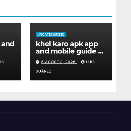
UNCATEGORIZED
 and
khel karo apk app
and mobile guide –
registration,
IS
6 AGOSTO, 2026
LUIS
bonuses, payments
& security for Indian
SUÁREZ
players