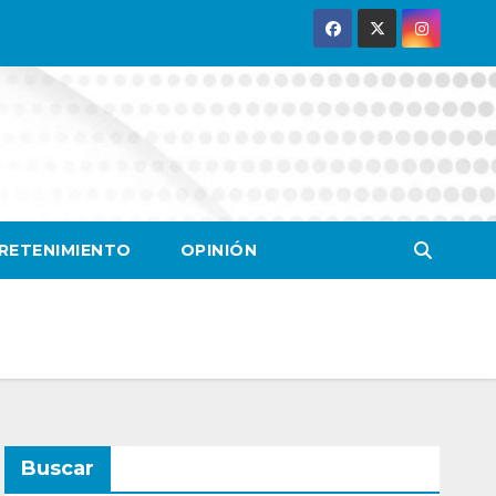
RETENIMIENTO
OPINIÓN
Buscar