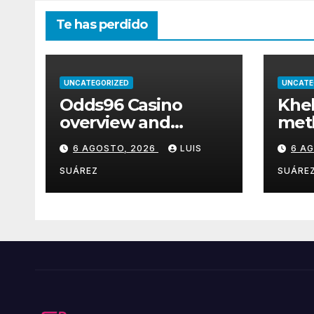
Te has perdido
UNCATEGORIZED
UNCATE
Odds96 Casino
Khel
overview and
met
options
regi
6 AGOSTO, 2026
LUIS
6 A
bon
& m
SUÁREZ
SUÁRE