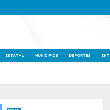
ESTATAL
MUNICIPIOS
DEPORTES
ENT