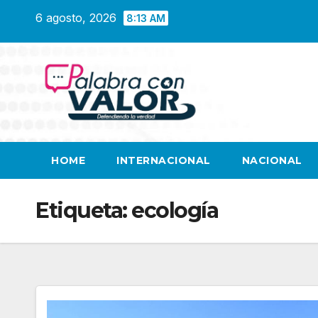
Saltar
6 agosto, 2026
8:13 AM
al
contenido
HOME
INTERNACIONAL
NACIONAL
Etiqueta:
ecología