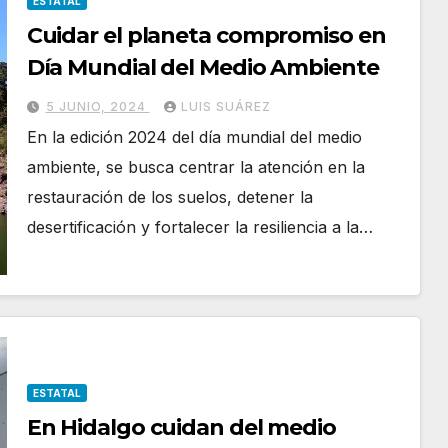
ESTATAL
Cuidar el planeta compromiso en
Día Mundial del Medio Ambiente
5 JUNIO, 2024
LUIS SUÁREZ
En la edición 2024 del día mundial del medio
ambiente, se busca centrar la atención en la
restauración de los suelos, detener la
desertificación y fortalecer la resiliencia a la…
ESTATAL
En Hidalgo cuidan del medio