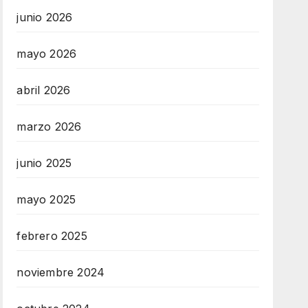
junio 2026
mayo 2026
abril 2026
marzo 2026
junio 2025
mayo 2025
febrero 2025
noviembre 2024