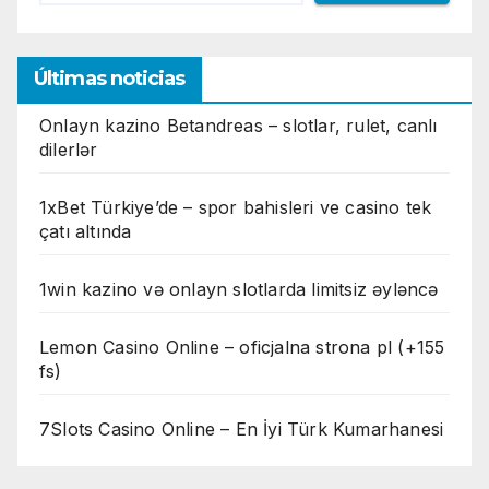
Últimas noticias
Onlayn kazino Betandreas – slotlar, rulet, canlı
dilerlər
1xBet Türkiye’de – spor bahisleri ve casino tek
çatı altında
1win kazino və onlayn slotlarda limitsiz əyləncə
Lemon Casino Online – oficjalna strona pl (+155
fs)
7Slots Casino Online – En İyi Türk Kumarhanesi