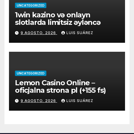
UNCATEGORIZED
1win kazino və onlayn
slotlarda limitsiz əyləncə
9 AGOSTO, 2026
LUIS SUÁREZ
UNCATEGORIZED
Lemon Casino Online –
oficjalna strona pl (+155 fs)
9 AGOSTO, 2026
LUIS SUÁREZ