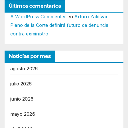
Últimos comentarios
A WordPress Commenter
en
Arturo Zaldívar:
Pleno de la Corte definirá futuro de denuncia
contra exministro
Noticias por mes
agosto 2026
julio 2026
junio 2026
mayo 2026