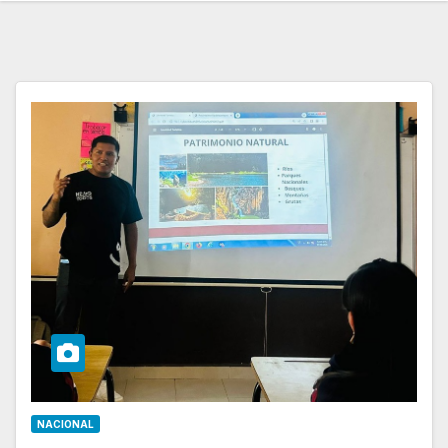
NACIONAL