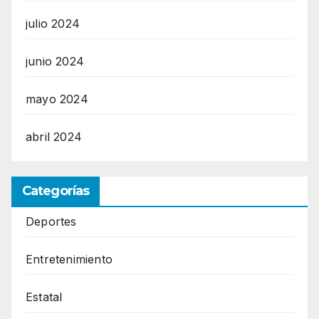
julio 2024
junio 2024
mayo 2024
abril 2024
Categorías
Deportes
Entretenimiento
Estatal