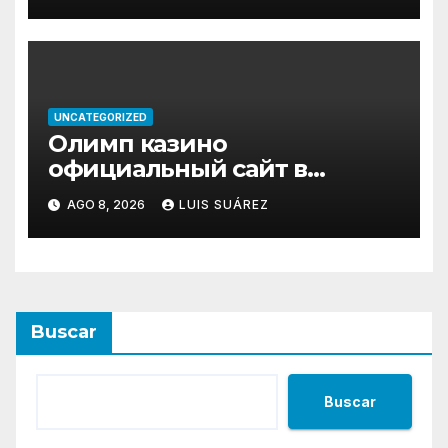
UNCATEGORIZED
Олимп казино
официальный сайт в
Казахстане – Olimp Casino
AGO 8, 2026
LUIS SUÁREZ
Buscar
Buscar