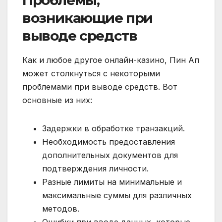
Проблемы,
возникающие при
выводе средств
Как и любое другое онлайн-казино, Пин Ап
может столкнуться с некоторыми
проблемами при выводе средств. Вот
основные из них:
Задержки в обработке транзакций.
Необходимость предоставления
дополнительных документов для
подтверждения личности.
Разные лимиты на минимальные и
максимальные суммы для различных
методов.