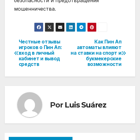
безопасности и предотвращения
мошенничества.
Честные отзывы
Как Пин Ап
Navegación
игроков о Пин Ап:
автоматы влияют
вход в личный
на ставки на спорт и
de
кабинет и вывод
букмекерские
средств
возможности
entradas
Por
Luis Suárez