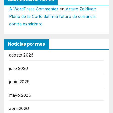
A WordPress Commenter
en
Arturo Zaldívar:
Pleno de la Corte definirá futuro de denuncia
contra exministro
Noticias por mes
agosto 2026
julio 2026
junio 2026
mayo 2026
abril 2026