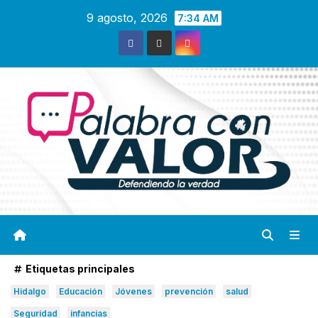
Saltar
9 agosto, 2026
7:34 AM
al
contenido
Etiquetas principales
Hidalgo
Educación
Jóvenes
prevención
salud
Seguridad
infancias