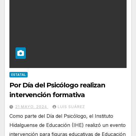
ESTATAL
Por Día del Psicólogo realizan
intervención formativa
21 MAYO, 2024
LUIS SUÁREZ
Como parte del Día del Psicólogo, el Instituto
Hidalguense de Educación (IHE) realizó un evento
intervención para figuras educativas de Educación