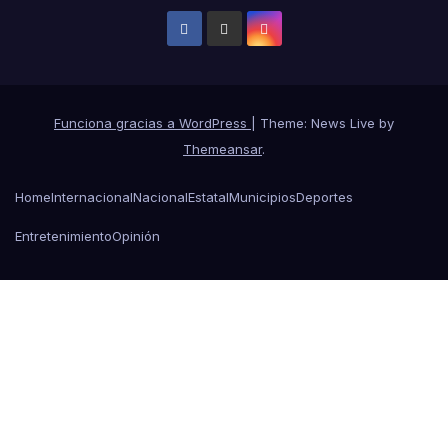
Funciona gracias a WordPress
|
Theme: News Live by
Themeansar
.
Home
Internacional
Nacional
Estatal
Municipios
Deportes
Entretenimiento
Opinión