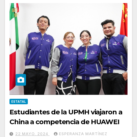
ESTATAL
Estudiantes de la UPMH viajaron a
China a competencia de HUAWEI
22 MAYO, 2024
ESPERANZA MARTÍNEZ