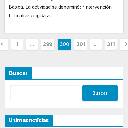
Básica. La actividad se denominó: “Intervención
formativa dirigida a…
osts
1
…
299
300
301
…
311
agination
Buscar
Buscar
Últimas noticias