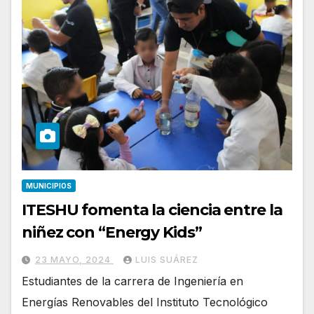
MUNICIPIOS
ITESHU fomenta la ciencia entre la
niñez con “Energy Kids”
23 MAYO, 2024
LUIS SUÁREZ
Estudiantes de la carrera de Ingeniería en
Energías Renovables del Instituto Tecnológico