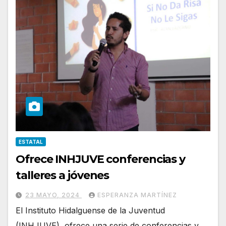
ESTATAL
Ofrece INHJUVE conferencias y
talleres a jóvenes
23 MAYO, 2024
ESPERANZA MARTÍNEZ
El Instituto Hidalguense de la Juventud
(INHJUVE), ofrece una serie de conferencias y