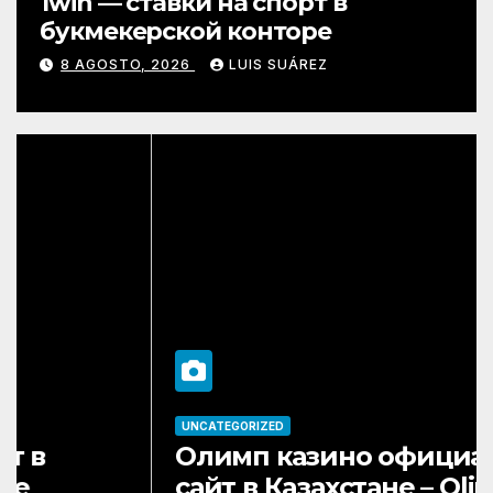
1win — ставки на спорт в
букмекерской конторе
8 AGOSTO, 2026
LUIS SUÁREZ
UNCATEGORIZED
Олимп казино официальный
сайт в Казахстане – Olimp