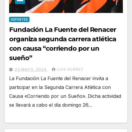
DEPORTES
Fundación La Fuente del Renacer
organiza segunda carrera atlética
con causa “corriendo por un
sueño”
23 MAYO, 2024
LUIS SUÁREZ
La Fundación La Fuente del Renacer invita a
participar en la Segunda Carrera Atlética con
Causa «Corriendo por un Sueño». Dicha actividad
se llevará a cabo el día domingo 26…