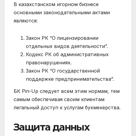
В казахстанском игорном бизнесе
основными законодательными актами
являются:
Закон РК “О лицензировании
отдельных видов деятельности”.
Кодекс РК об административных
правонарушениях.
Закон РК “О государственной
поддержке предпринимательства”.
БК Pin-Up следует всем этим нормам, тем
самым обеспечивая своим клиентам
легальный доступ к услугам букмекерства.
Защита данных