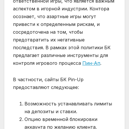
ответственной игры, что является важным
аспектом в игорной индустрии. Контора
осознает, что азартные игры могут
привести к определенным рискам, и
сосредоточена на том, чтобы
предотвратить их негативные
последствия. В рамках этой политики БК
предлагает различные инструменты для
контроля игрового процесса
Пин-Ап
.
В частности, сайты БК Pin-Up
предоставляют следующее:
Возможность устанавливать лимиты
на депозиты и ставки.
Опцию временной блокировки
аккаунта по желанию клиента.