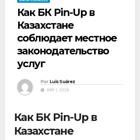
UNCATEGORIZED
Как БК Pin-Up в
Казахстане
соблюдает местное
законодательство
услуг
Por
Luis Suárez
ABR 1, 2026
Как БК Pin-Up в
Казахстане