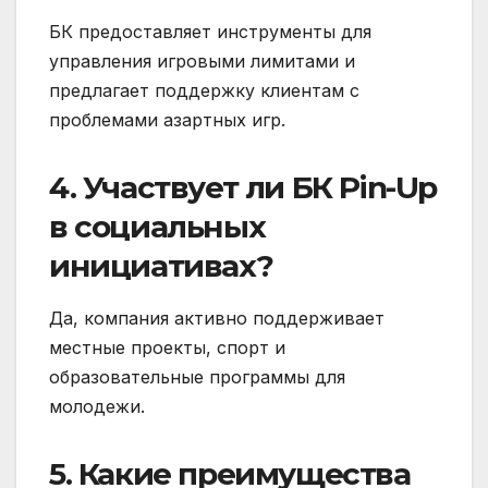
БК предоставляет инструменты для
управления игровыми лимитами и
предлагает поддержку клиентам с
проблемами азартных игр.
4. Участвует ли БК Pin-Up
в социальных
инициативах?
Да, компания активно поддерживает
местные проекты, спорт и
образовательные программы для
молодежи.
5. Какие преимущества