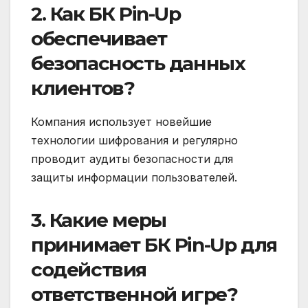
2. Как БК Pin-Up
обеспечивает
безопасность данных
клиентов?
Компания использует новейшие
технологии шифрования и регулярно
проводит аудиты безопасности для
защиты информации пользователей.
3. Какие меры
принимает БК Pin-Up для
содействия
ответственной игре?