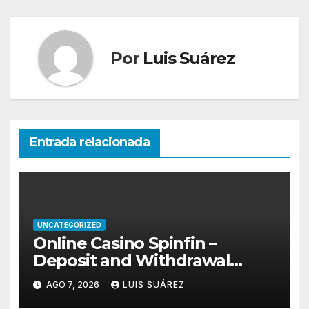
Por
Luis Suárez
Entrada relacionada
UNCATEGORIZED
Online Casino Spinfin –
Deposit and Withdrawal
Methods Explained
AGO 7, 2026
LUIS SUÁREZ